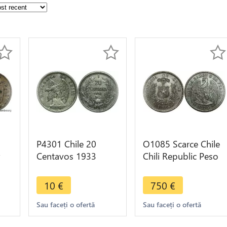
P4301 Chile 20
O1085 Scarce Chile
Centavos 1933
Chili Republic Peso
Eagle So Santiago
1875 SO Santiago
>
Roty -> Make offer
mint Silver UNC !!
10
€
750
€
Sau faceți o ofertă
Sau faceți o ofertă