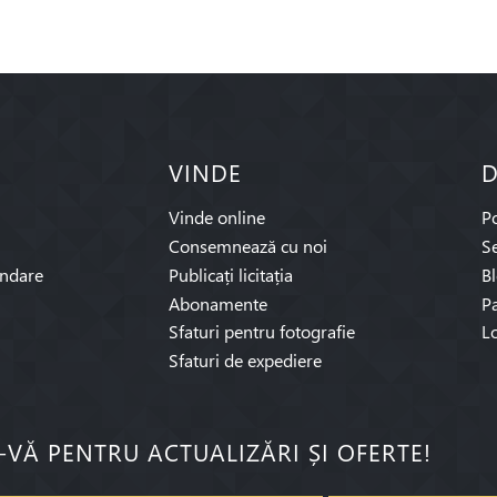
VINDE
D
Vinde online
P
Consemnează cu noi
Se
ndare
Publicați licitația
B
Abonamente
Pa
Sfaturi pentru fotografie
L
Sfaturi de expediere
I-VĂ PENTRU ACTUALIZĂRI ȘI OFERTE!