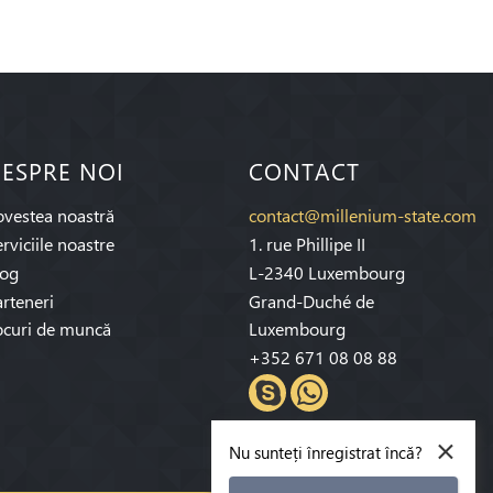
ESPRE NOI
CONTACT
ovestea noastră
contact@millenium-state.com
rviciile noastre
1. rue Phillipe II
log
L-2340 Luxembourg
rteneri
Grand-Duché de
ocuri de muncă
Luxembourg
+352 671 08 08 88
×
Nu sunteți înregistrat încă?