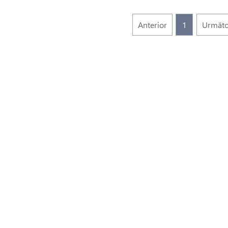
Anterior
1
Următo