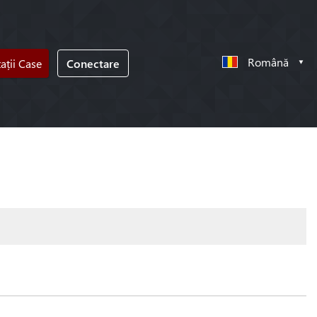
Română
tații Case
Conectare
!