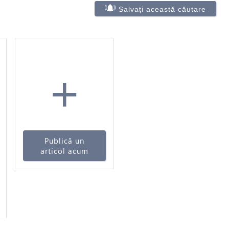
Salvați această căutare
+
Publică un
articol acum