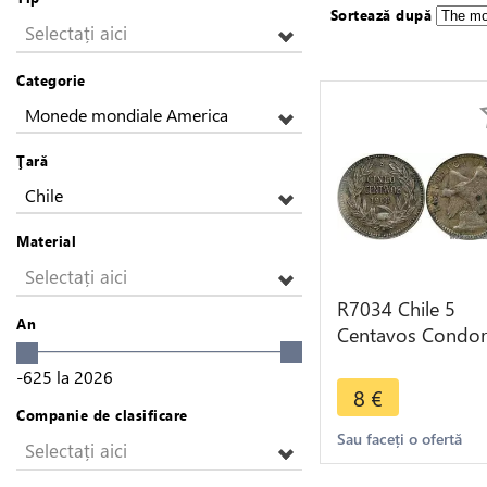
Sortează după
Selectați aici
Categorie
Monede mondiale America
Ţară
Chile
Material
Selectați aici
R7034 Chile 5
An
Centavos Condor
Roty 1908 So
-625
la
2026
Santiago Silver -
8
€
Make offer
Companie de clasificare
Sau faceți o ofertă
Selectați aici