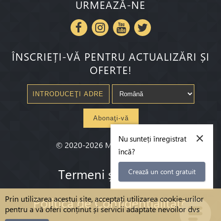
URMEAZĂ-NE
ÎNSCRIEȚI-VĂ PENTRU ACTUALIZĂRI ȘI
OFERTE!
Abonaţi-vă
×
Nu sunteți înregistrat
©
2020-2026
Millenium State
®
încă?
Termeni și Conditii
Crează un cont gratuit
Prin utilizarea acestui site, acceptați utilizarea cookie-urilor
Politica de Confidențialitate
pentru a vă oferi conținut și servicii adaptate nevoilor dvs