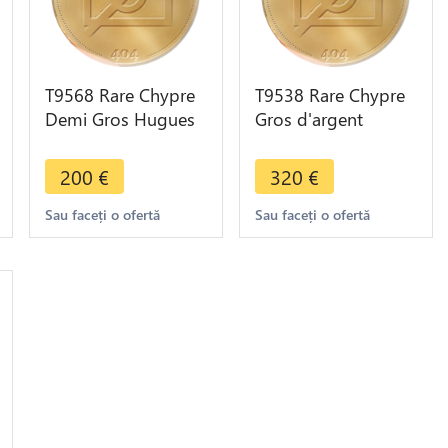
T9568 Rare Chypre
T9538 Rare Chypre
Demi Gros Hugues
Gros d'argent
IV 1324-58 Argent
Hugues Hugo IV
Silver -> Faire Offre
1324-1358 Argent
200
€
320
€
Silver
Sau faceți o ofertă
Sau faceți o ofertă