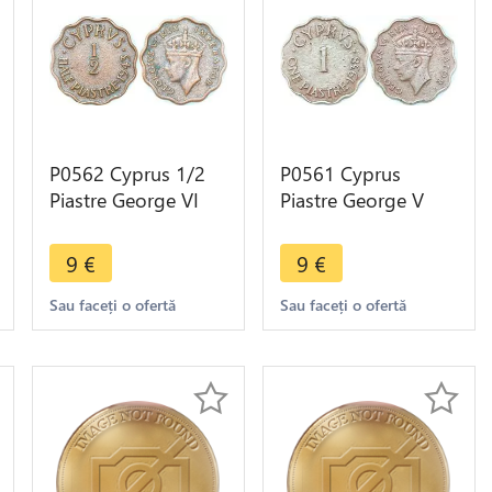
P0562 Cyprus 1/2
P0561 Cyprus
Piastre George VI
Piastre George V
1943 -> Make offer
1938 -> Make offer
9
€
9
€
Sau faceți o ofertă
Sau faceți o ofertă