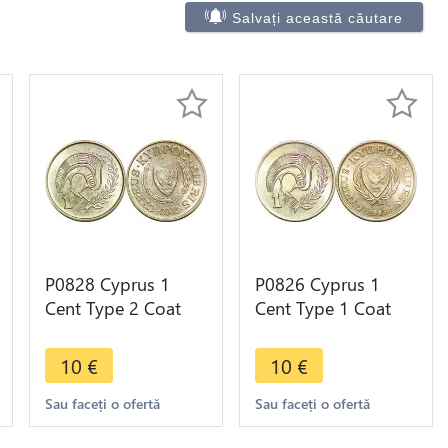
Salvați această căutare
P0828 Cyprus 1
P0826 Cyprus 1
Cent Type 2 Coat
Cent Type 1 Coat
Arms Clara
Arms Clara
Georgiou 2003 FDC
Georgiou 1983 FDC
10
€
10
€
-> Make offer
-> Make offer
Sau faceți o ofertă
Sau faceți o ofertă