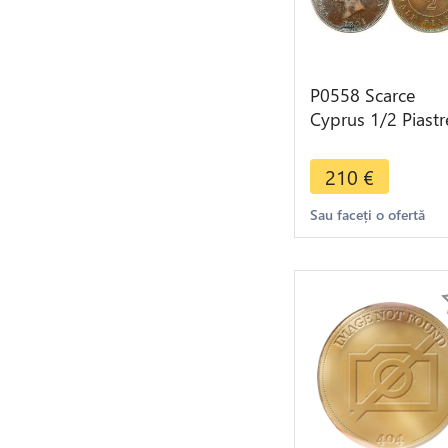
P0558 Scarce
Cyprus 1/2 Piastr
Victoria 1891 XF 
Make offer
210
€
Sau faceți o ofertă