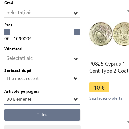
Grad
Selectați aici
Preţ
0
€
-
109000
€
Vânzători
Selectați aici
P0825 Cyprus 1
Cent Type 2 Coat
Sortează după
Arms Clara
The most recent
Georgiou 2004 
10
€
-> Make offer
Articole pe pagină
Sau faceți o ofertă
30 Elemente
Filtru