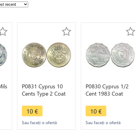
ils
P0831 Cyprus 10
P0830 Cyprus 1/2
Cents Type 2 Coat
Cent 1983 Coat
C -
Arms Bird 2002 FDC
Arms FDC -> Make
-> Make offer
offer
10
€
10
€
Sau faceți o ofertă
Sau faceți o ofertă