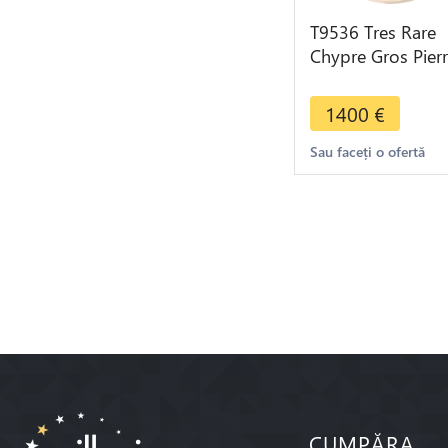
T9536 Tres Rare
Chypre Gros Pier
Ier 1359-1369
Iervsalem Argent
1400
€
Silver
Sau faceți o ofertă
CUMPĂRA