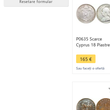
Resetare formular
P0635 Scarce
Cyprus 18 Piastre
Victoria 1901 Silv
->Make offer
165
€
Sau faceți o ofertă