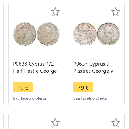
P0638 Cyprus 1/2
P0637 Cyprus 9
Half Piastre George
Piastres George V
V 1934 ->Make
1921 Silver ->Make
offer
offer
10
€
79
€
Sau faceți o ofertă
Sau faceți o ofertă