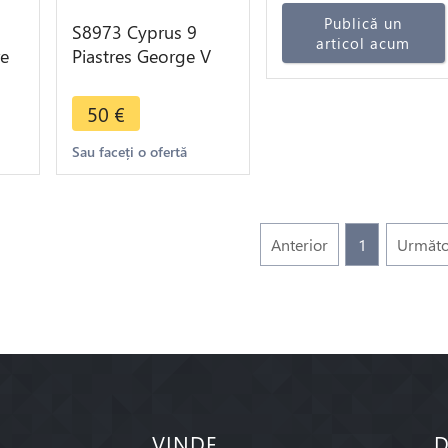
Publică un
S8973 Cyprus 9
articol acum
re
Piastres George V
1921 Argent Silver
XF ->Make offer
50
€
Sau faceți o ofertă
Anterior
1
Următo
VINDE
D