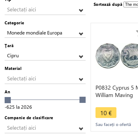
Sortează după
Selectați aici
Categorie
Monede mondiale Europa
Ţară
Cipru
Material
Selectați aici
P0832 Cyprus 5 M
An
William Maving
Gardner 1982 FD
-625
la
2026
> Make Offer
10
€
Companie de clasificare
Sau faceți o ofertă
Selectați aici