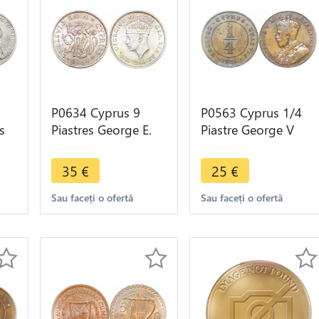
P0634 Cyprus 9
P0563 Cyprus 1/4
s
Piastres George E.
Piastre George V
er
Kruger-Gray 1938
1926 -> Make offer
Silver AU ->Make
35
€
25
€
offer
Sau faceți o ofertă
Sau faceți o ofertă