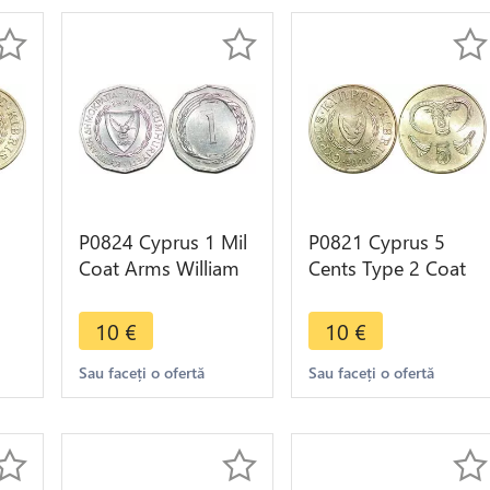
P0824 Cyprus 1 Mil
P0821 Cyprus 5
Coat Arms William
Cents Type 2 Coat
Maving Gardner
Arms Clara
FDC
1971 FDC -> Make
Georgiou 2004 FDC
10
€
10
€
offer
-> make offer
Sau faceți o ofertă
Sau faceți o ofertă