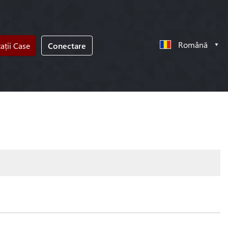
Română
tații Case
Conectare
!