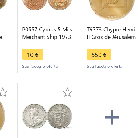
P0557 Cyprus 5 Mils
T9773 Chypre Henri
e
Merchant Ship 1973
II Gros de Jérusalem
->
UNC -> Make offer
Nicosie 1310-1324
Silver -> Make offer
10
€
550
€
Sau faceți o ofertă
Sau faceți o ofertă
+