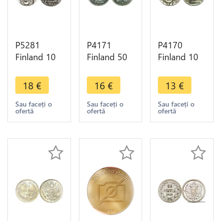
P5281
P4171
P4170
Finland 10
Finland 50
Finland 10
Markkaa
Markkaa Ice
Markkaa
President
Hockey
Urho
18
€
16
€
13
€
Paasikivi
1982 Silver
Kekkonen
1970 Silver
UNC ->
1975 Silver
Sau faceți o
Sau faceți o
Sau faceți o
ofertă
ofertă
ofertă
AU -> M
Make offer
-> Make
Offer
offer