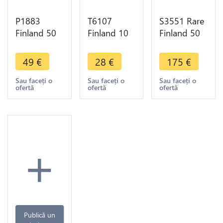
P1883
T6107
S3551 Rare
Finland 50
Finland 10
Finland 50
Pennia
Marrkaa
Penniä
Nicholas II
Urho
Alexander II
49
€
28
€
175
€
1916 S
Kekkonen
1865
PCGS MS63
1975
Argent
Sau faceți o
Sau faceți o
Sau faceți o
ofertă
ofertă
ofertă
Argent
Argent
Silver XF !-
Silver
Silver FDC -
Faire Offre
> M Offer
+
Publică un