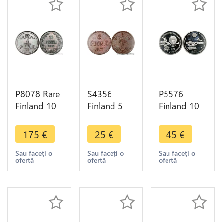
P8078 Rare
S4356
P5576
Finland 10
Finland 5
Finland 10
Pennia
Pennia
Euros Air
Alexander
Alexandre II
Plane
175
€
25
€
45
€
III 1891 AU
1867 - Faire
Turkey
-> Make
Offre
1997 Silver
Sau faceți o
Sau faceți o
Sau faceți o
ofertă
ofertă
ofertă
offer
Proof -> M
Offer