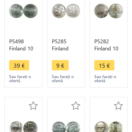
P5498
P5285
P5282
Finland 10
Finland
Finland 10
Euros
Markkaa
Markkaa
Anders
Lion 1967
EMX
39
€
9
€
15
€
Chydenius
Silver UNC -
Hensilki
2003 Silver
> M Offer
runners
Sau faceți o
Sau faceți o
Sau faceți o
ofertă
ofertă
ofertă
UNC -> M
1971 Silver
Offer
AU -> M
Offer