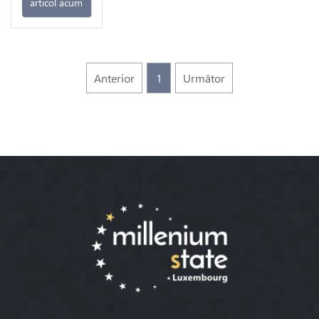
articol acum
Anterior
1
Următor