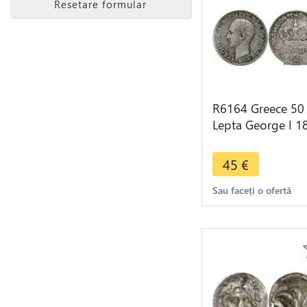
Resetare formular
R6164 Greece 50
Lepta George I 1
A Paris Silver ->
Make offer
45
€
Sau faceți o ofertă