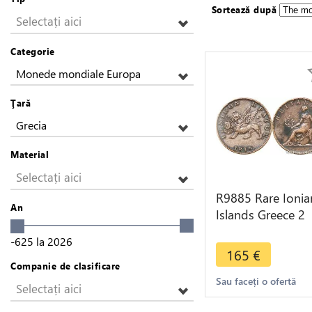
Sortează după
Selectați aici
Categorie
Monede mondiale Europa
Ţară
Grecia
Material
Selectați aici
R9885 Rare Ionia
An
Islands Greece 2
Lepta George III
-625
la
2026
1819 AU -> Mak
165
€
offer
Companie de clasificare
Sau faceți o ofertă
Selectați aici