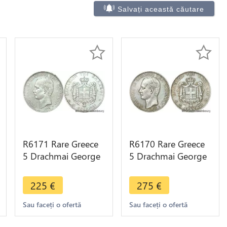
Salvați această căutare
R6171 Rare Greece
R6170 Rare Greece
5 Drachmai George
5 Drachmai George
I 1876 A Paris Silver
I 1875 A Paris Silver
-> Make offer
-> Make offer
225
€
275
€
Sau faceți o ofertă
Sau faceți o ofertă