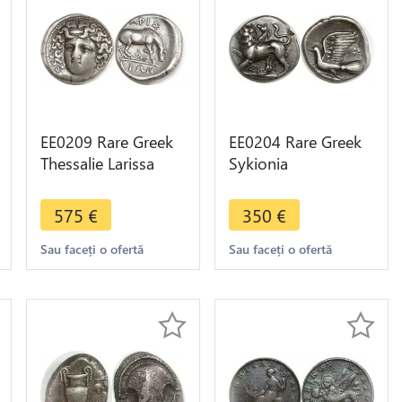
EE0209 Rare Greek
EE0204 Rare Greek
Thessalie Larissa
Sykionia
Drachme 400-344
Hemidrachm 4th c
BC Cheval AIΩN
BC Lion Colombe
575
€
350
€
Silver
Silver AU
Sau faceți o ofertă
Sau faceți o ofertă