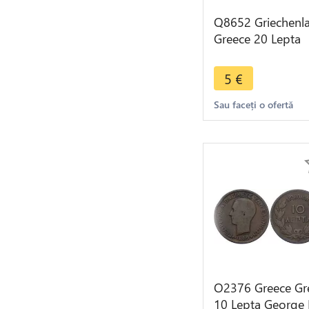
Q8652 Griechenl
Greece 20 Lepta
Konstantin II 196
UNC ->Make offe
5
€
Sau faceți o ofertă
O2376 Greece Gr
10 Lepta George 