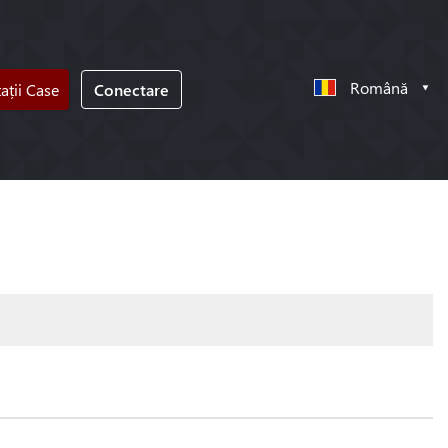
Română
tații Case
Conectare
!