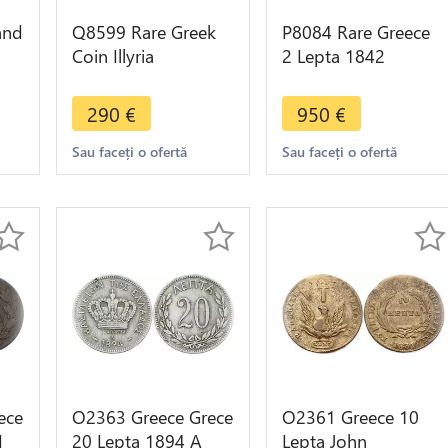
and
Q8599 Rare Greek
P8084 Rare Greece
Coin Illyria
2 Lepta 1842
6
Apollonia Drachm
ΒΑΣΙΛΕΙΑ ΤΗΣ
r
Cow 229-100 BC
ΕΛΛΑΔΟΣ Quality
290
€
950
€
Silver -Offer
AU++
Sau faceți o ofertă
Sau faceți o ofertă
ece
O2363 Greece Grece
O2361 Greece 10
I
20 Lepta 1894 A
Lepta John