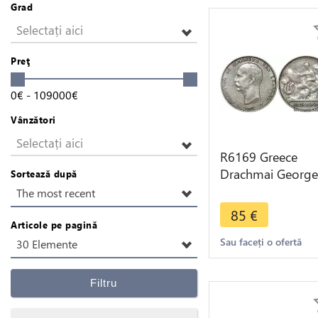
Grad
Selectați aici
Preţ
0
€
-
109000
€
Vânzători
Selectați aici
R6169 Greece
Drachmai George
Sortează după
1911 A Paris Silve
The most recent
> Make offer
85
€
Articole pe pagină
Sau faceți o ofertă
30 Elemente
Filtru