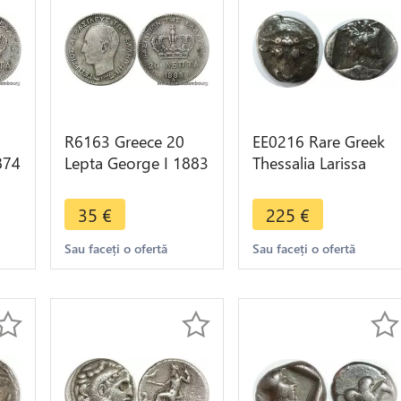
R6163 Greece 20
EE0216 Rare Greek
874
Lepta George I 1883
Thessalia Larissa
A Paris Silver ->
Obole Bull Horse
Make offer
479-465 BC Silver
35
€
225
€
Sau faceți o ofertă
Sau faceți o ofertă