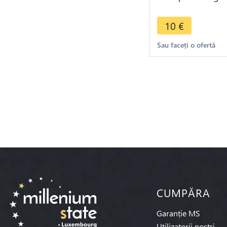
1869 BB Strasbo
->Make offer
10
€
Sau faceți o ofertă
CUMPĂRA
Garanție MS
Utilizatorii noștri