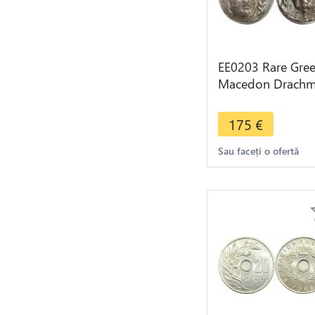
EE0203 Rare Gre
Macedon Drach
Perseus 179-168
Hermias Helios
175
€
EPMIAΣ
Sau faceți o ofertă