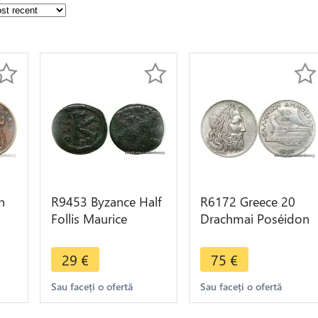
n
R9453 Byzance Half
R6172 Greece 20
Follis Maurice
Drachmai Poséidon
Tiberius Thessaloniki
1930 Silver AU ->
e
582 602 Tes > Make
Make offer
29
€
75
€
offer
Sau faceți o ofertă
Sau faceți o ofertă