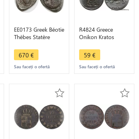
EE0173 Greek Béotie
R4824 Greece
Thèbes Statère
Onikon Kratos
Bouclier amphore Θ
Islands 2 Lepta
/ Ε 425-400 BC
1819 -> Make offer
670
€
59
€
Silver
Sau faceți o ofertă
Sau faceți o ofertă