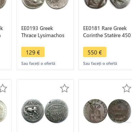
ek
EE0193 Greek
EE0181 Rare Greek
m
Thrace Lysimachos
Corinthe Statère 450
 BC
Drachm Heracles
BC Athena Pegase
Zeus 323-281 BC
Silver -> M offer
129
€
550
€
Cardia Silver
Sau faceți o ofertă
Sau faceți o ofertă