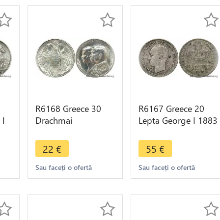
R6168 Greece 30
R6167 Greece 20
 I
Drachmai
Lepta George I 1883
r -
Constantin II 1964
A Paris Silver Quality
Silver -> Make offer
-> Make offer
22
€
55
€
Sau faceți o ofertă
Sau faceți o ofertă