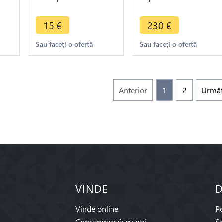
urg
Paris ->Make offer
Capodistrias
Phoenix 1831 XF -
15
€
230
€
>Make offer
Sau faceți o ofertă
Sau faceți o ofertă
Anterior
1
2
Urmă
VINDE
D
Vinde online
P
Consemnează cu noi
Se