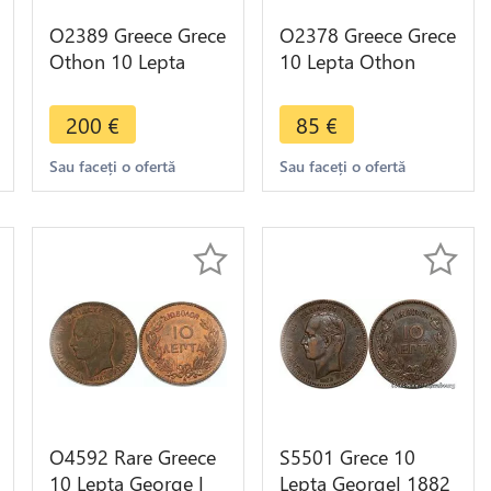
O2389 Greece Grece
O2378 Greece Grece
Othon 10 Lepta
10 Lepta Othon
1844 XF ->Make
1838 Βασιλεια Της
offer
Ελλαδος ->Make
200
€
85
€
Offer
Sau faceți o ofertă
Sau faceți o ofertă
O4592 Rare Greece
S5501 Grece 10
10 Lepta George I
Lepta GeorgeI 1882