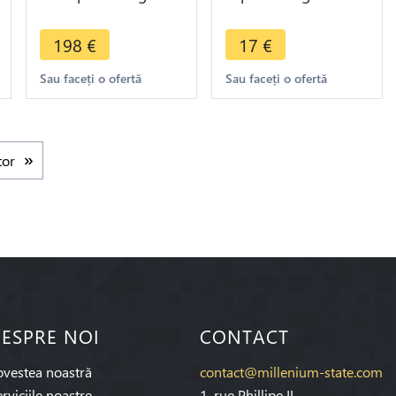
1882 A Paris SUP -
A Paris - Faire Offre
>Make offer
198
€
17
€
Sau faceți o ofertă
Sau faceți o ofertă
tor
ESPRE NOI
CONTACT
ovestea noastră
contact@millenium-state.com
rviciile noastre
1. rue Phillipe II