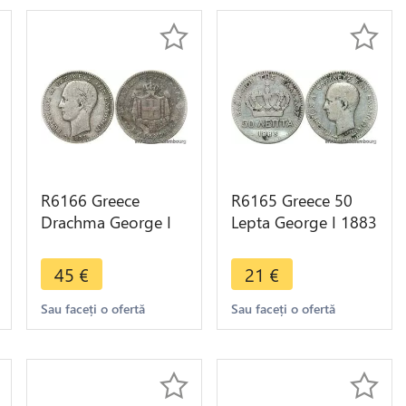
R6166 Greece
R6165 Greece 50
Drachma George I
Lepta George I 1883
1873 A Paris Silver -
A Paris Silver ->
> Make offer
Make offer
45
€
21
€
Sau faceți o ofertă
Sau faceți o ofertă