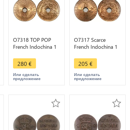
O7318 TOP POP
O7317 Scarce
French Indochina 1
French Indochina 1
Cent 1923 A Paris
Cent 1923 A Paris
NGC MS65 Red
PCGS MS64 Red
280
€
205
€
Luster
Luster
Или сделать
Или сделать
предложение
предложение