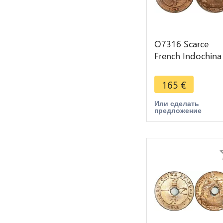
O7316 Scarce
French Indochina
Cent 1922 A Pari
PCGS MS63 Red
165
€
Luster
Или сделать
предложение