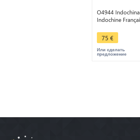
O4944 Indochina
Indochine França
1 cent 1938 FDC 
>Make offer
75
€
Или сделать
предложение