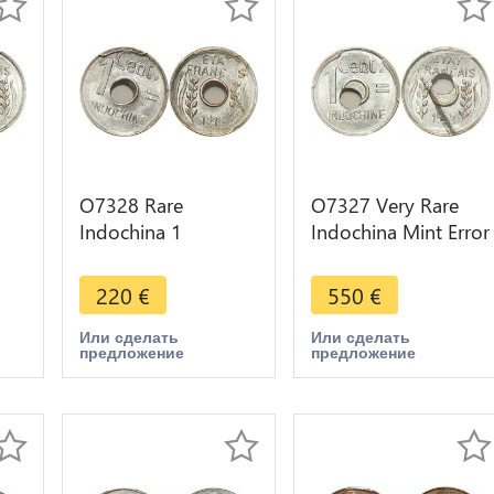
O7328 Rare
O7327 Very Rare
Indochina 1
Indochina Mint Error
Centime 1943
Off Planchet 1
CGS
Rotation Error PCGS
Centime 1943 PCGS
220
€
550
€
MS64
MS64
Или сделать
Или сделать
предложение
предложение