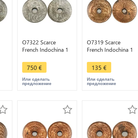
O7322 Scarce
O7319 Scarce
French Indochina 1
French Indochina 1
P
Cent 1941 Hanoi
Cent 1938 A Paris
3 -
PCGS MS62 ->Make
PCGS MS63 Red
750
€
135
€
offer
Luster
Или сделать
Или сделать
предложение
предложение