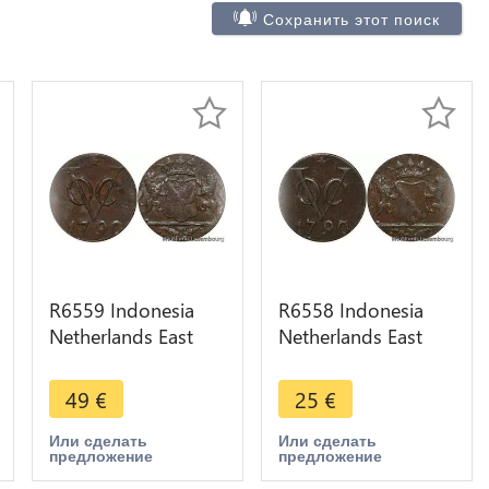
Сохранить этот поиск
R6559 Indonesia
R6558 Indonesia
Netherlands East
Netherlands East
Indies Duit 1790
Indies Duit 1790
VOC Star AU ->
VOC Star -> Make
49
€
25
€
Make offer
offer
Или сделать
Или сделать
предложение
предложение