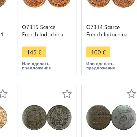
O7315 Scarce
O7314 Scarce
 1
French Indochina
French Indochina
s
1/2 Cent 1939 PCGS
1/2 Cent 1938 PCGS
MS64 Red Luster
MS63 Red Luster
145
€
100
€
Или сделать
Или сделать
предложение
предложение