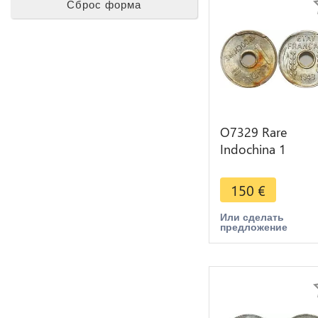
Сброс форма
O7329 Rare
Indochina 1
Centime 1943
Rotation Error P
150
€
MS63
Или сделать
предложение