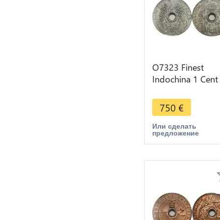
O7323 Finest
Indochina 1 Cent
1940 Lec-107 11
Hanoi PCGS MS6
750
€
>M offer
Или сделать
предложение