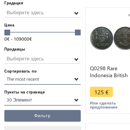
Градация
Выберите здесь
Цена
0
€
-
109000
€
Продавцы
Выберите здесь
Q0298 Rare
Сортировать по
Indonesia British
The most recent
North Borneo 1
Cent 1891 H Hea
125
€
Пункты на странице
AU -> Make offe
30 Элемент
Или сделать
предложение
Фильтр