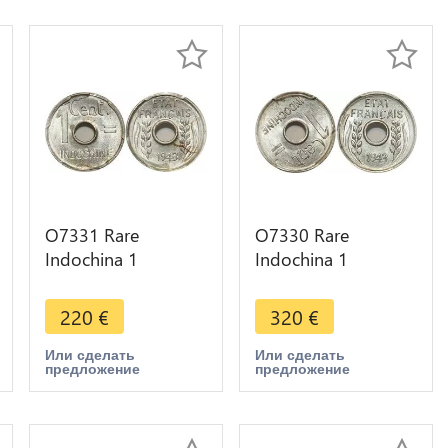
O7331 Rare
O7330 Rare
Indochina 1
Indochina 1
Centime 1943
Centime 1943
Rotation Error PCGS
Rotation Error PCGS
220
€
320
€
MS64
MS65
Или сделать
Или сделать
предложение
предложение