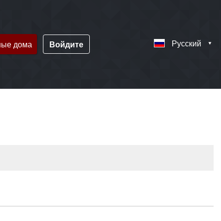
Русский
ные дома
Войдите
!