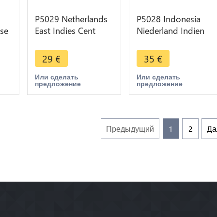
P5029 Netherlands
P5028 Indonesia
ise
East Indies Cent
Niederland Indien
-
William III 1858 U
1/16 Stuiver 1808
Utrecht -> Make
Batavia -> Make
29
€
35
€
offer
offer
Или сделать
Или сделать
предложение
предложение
Предыдущий
1
2
Да