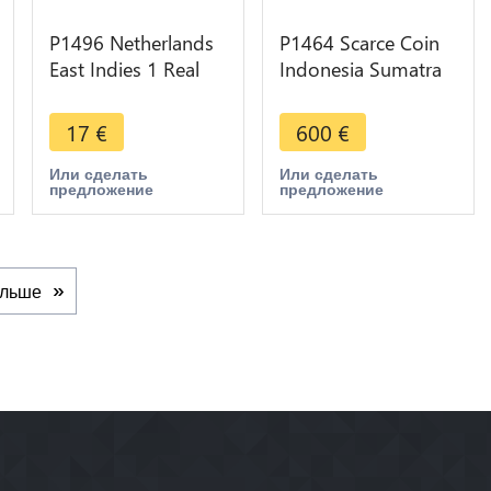
P1496 Netherlands
P1464 Scarce Coin
East Indies 1 Real
Indonesia Sumatra
Carlos IV -> Make
to Identify UNC -
offer
>Make offer
17
€
600
€
Или сделать
Или сделать
предложение
предложение
льше