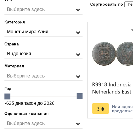
Сортировать по
Выберите здесь
Категория
Монеты мира Азия
Страна
Индонезия
Материал
Выберите здесь
R9918 Indonesia
Год
Netherlands East
Indies Duit VOC
-625
диапазон до
2026
1729 1794 -> M
Или сдел
3
€
предложе
Offer
Оценочная компания
Выберите здесь