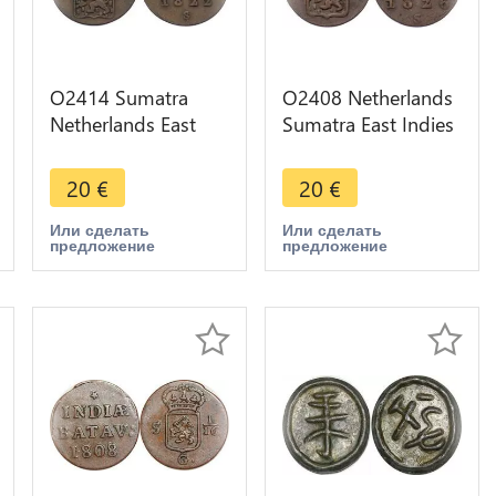
O2414 Sumatra
O2408 Netherlands
Netherlands East
Sumatra East Indies
Indies 1/2 stuiver
1/4 Stuiver Willem I
Willem I 1822 ->
1826 ->Make offer
20
€
20
€
Make offer
Или сделать
Или сделать
предложение
предложение