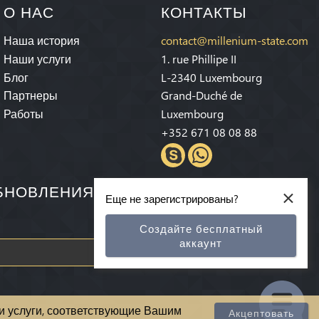
О НАС
КОНТАКТЫ
Наша история
contact@millenium-state.com
Наши услуги
1. rue Phillipe II
Блог
L-2340 Luxembourg
Партнеры
Grand-Duché de
Работы
Luxembourg
+352 671 08 08 88
×
ОБНОВЛЕНИЯХ И СПЕЦИАЛЬНЫХ
Еще не зарегистрированы?
Создайте бесплатный
аккаунт
Подписываться
 и услуги, соответствующие Вашим
Акцептовать