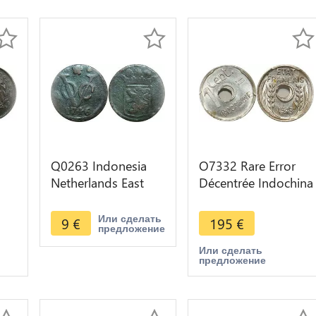
Q0263 Indonesia
O7332 Rare Error
Netherlands East
Décentrée Indochina
Indies Duit 1746
1 Centime 1943
ton
VOC -> Make offer
PCGS MS63
Или сделать
9
€
195
€
предложение
r
Или сделать
предложение