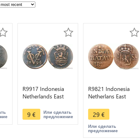
R9917 Indonesia
R9821 Indonesia
Netherlands East
Netherlans East
Indies Zeeland Duit
Indies Sumatra 1/2
ake
1794 VOC -> Make
Stuiver Willem I
ать
Или сделать
9
€
29
€
ние
предложение
Offer
1823 >Offer
Или сделать
предложение