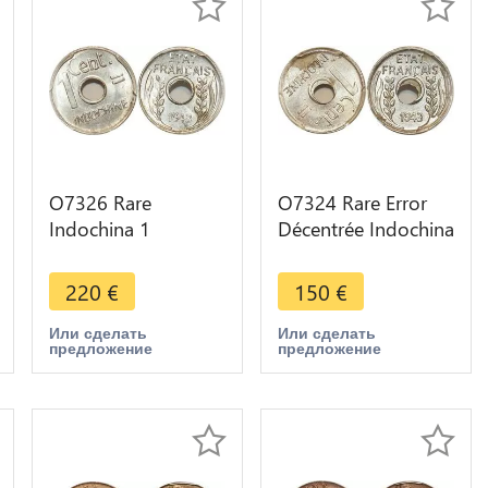
O7326 Rare
O7324 Rare Error
Indochina 1
Décentrée Indochina
Centime 1943
1 Centime 1943
Rotation Error PCGS
PCGS MS63
220
€
150
€
MS64
Или сделать
Или сделать
предложение
предложение