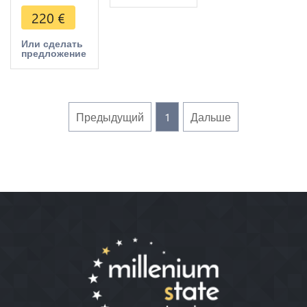
Sanda
220
€
Thudhamma
1652
Или сделать
предложение
Argent
Предыдущий
1
Дальше