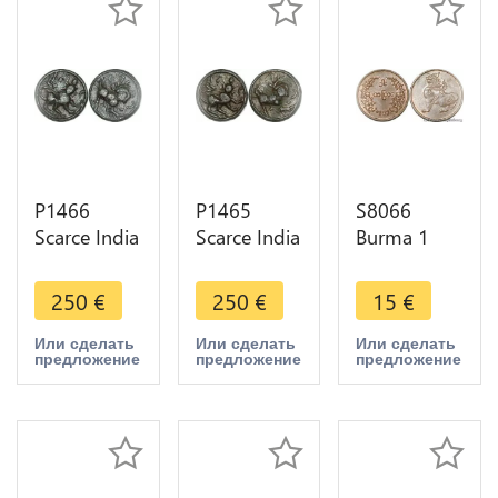
P1466
P1465
S8066
Scarce India
Scarce India
Burma 1
Birmanie
Birmanie
Pya 1955
Burma
Burma
UNC BU ! -
250
€
250
€
15
€
Myanmar
Myanmar
>Make
Burma 2
Burma 2
offer
Или сделать
Или сделать
Или сделать
предложение
предложение
предложение
Animals
Animals
monkey
monkey
bird owl
bird owl