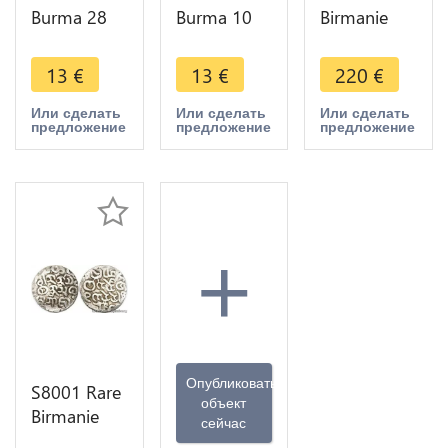
Burma 28
Burma 10
Birmanie
Pyas 1952 -
Pyas 1965 -
Tankah
> Faire
> Faire
Arakans
13
€
13
€
220
€
Offre
Offre
Bodowpaya
1785
Или сделать
Или сделать
Или сделать
предложение
предложение
предложение
Argent
+
Опубликовать
S8001 Rare
объект
Birmanie
сейчас
Tankah