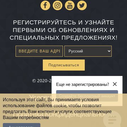
РЕГИСТРИРУЙТЕСЬ И УЗНАЙТЕ
ПЕРВЫМИ ОБ ОБНОВЛЕНИЯХ И
СПЕЦИАЛЬНЫХ ПРЕДЛОЖЕНИЯХ!
Подписываться
×
©
2020-2026
Millenium State
®
Еще не зарегистрированы?
Условия и Положения
Создайте бесплатный аккаунт
Используя этот сайт, Вы принимаете условия
использование файлов cookie, чтобы позволит
предлагать Вам контент и услуги, соответствующие
Политика Конфиденциальности
Вашим потребностям