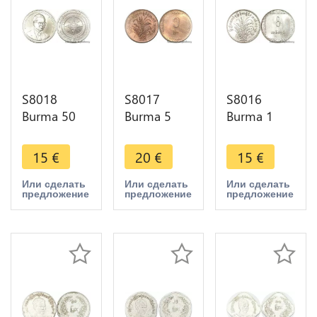
S8018
S8017
S8016
Burma 50
Burma 5
Burma 1
Baht Rama
Pyas 1987
Kyat 1975
IX 2004
FDC ->
FDC ->
15
€
20
€
15
€
N.I.O. 50Th
Faire Offre
Faire Offre
Anniversary
Или сделать
Или сделать
Или сделать
предложение
предложение
предложение
Unc