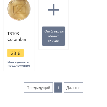
+
Опубликовать
T8103
объект
Colombia
сейчас
50
Centavos
23
€
1932 M
Argent
Или сделать
предложение
Silver -> M
Offer
Предыдущий
1
Дальше