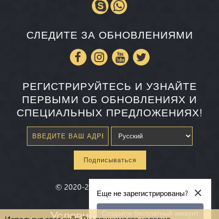
СЛЕДИТЕ ЗА ОБНОВЛЕНИЯМИ
РЕГИСТРИРУЙТЕСЬ И УЗНАЙТЕ
ПЕРВЫМИ ОБ ОБНОВЛЕНИЯХ И
СПЕЦИАЛЬНЫХ ПРЕДЛОЖЕНИЯХ!
Подписываться
×
©
2020-2026
Millenium State
®
Еще не зарегистрированы?
Условия и Положения
Создайте бесплатный аккаунт