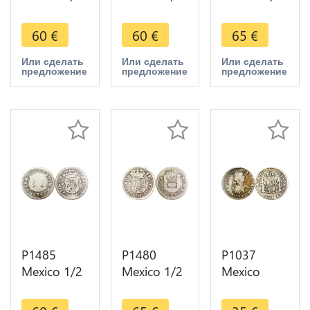
Real
Real
Real
Philippe V
Philippe V
Fernando VI
60
€
60
€
65
€
1744 Mo
1744 Mo
1752 Mo
Mexiko City
Mexiko City
Mexiko City
Или сделать
Или сделать
Или сделать
предложение
предложение
предложение
Silver ->
Silver ->
Silver ->
Make offer
Make offer
Maker offer
P1485
P1480
P1037
Mexico 1/2
Mexico 1/2
Mexico
Real
Real
Spanish
Fernando VI
Fernando VI
Colony 1/2