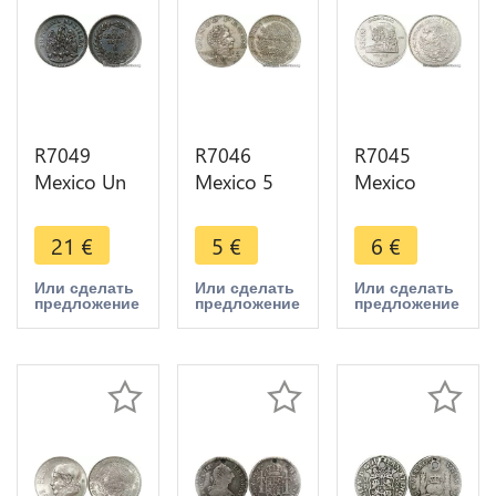
R7049
R7046
R7045
Mexico Un
Mexico 5
Mexico
Centavo
Pesos
5000 Pesos
1889 Mo
Vincente
50th
21
€
5
€
6
€
Quality AU
Guerrero
Anniversary
-> Make
1972 Mo ->
Nationalization
Или сделать
Или сделать
Или сделать
предложение
предложение
предложение
offer
Make offer
Oil Industry
1988 AU