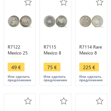
R7122
R7115
R7114 Rare
Mexico 25
Mexico 8
Mexico 8
Centavos
Reales 1868
Reales 1884
1889 Zs Z
Do CP
Go RR
49
€
75
€
225
€
Silver ->
Silver ->
Silver ->
Make offer
Make offer
Make offer
Или сделать
Или сделать
Или сделать
предложение
предложение
предложение