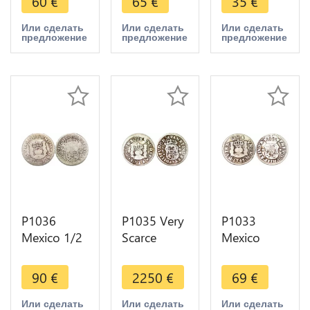
60
€
65
€
35
€
1746 Mo
1748 Mo
Real
Mexiko City
Mexiko City
Ferdinand
Или сделать
Или сделать
Или сделать
предложение
предложение
предложение
Silver ->
Silver ->
VII 1814
Make offer
Make offer
Mo JJ Silver
P1036
P1035 Very
P1033
Mexico 1/2
Scarce
Mexico
Real Philip
Mexico 1/2
Spanish
V 1735 Mo
Real Philip
Colony 1/2
90
€
2250
€
69
€
FM Silver -
V 1733 Mo
Real
>Make
F Silver -
Ferdinand
Или сделать
Или сделать
Или сделать