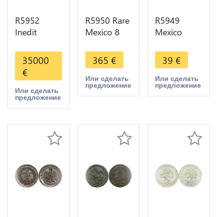
R5952
R5950 Rare
R5949
Inedit
Mexico 8
Mexico
Unique
Reales 1894
Estados
Colonies
Ga J
Unidos
35000
365
€
39
€
Mexico 8
Guadalajara
Mexicanos
€
Reales
Silver UNC
5 Pesos
Или сделать
Или сделать
предложение
предложение
Fernando VI
>M offer
1953 Silver
Или сделать
предложение
1750
UNC >M
Countermark
offer
Lotus