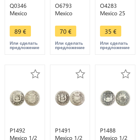
Q0346
O6793
O4283
Mexico
Mexico
Mexico 25
Republic 1
Mexico City
Pesos
Centavo
1/4 Real
Olympics
89
€
70
€
35
€
1895 Mo
Quartilla
1968 FDC
KM-391.6 -
1833
Silver -
Или сделать
Или сделать
Или сделать
предложение
предложение
предложение
> Make
Almost XF-
>Make
offer
>Make
offer
offer
P1492
P1491
P1488
Mexico 1/2
Mexico 1/2
Mexico 1/2