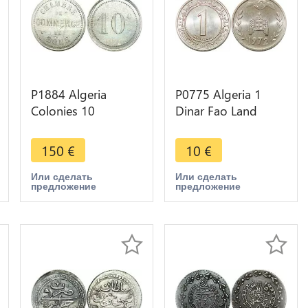
P1884 Algeria
P0775 Algeria 1
Colonies 10
Dinar Fao Land
Centimes
Reform
Commerce 1915
Commemorative
150
€
10
€
Bône PCGS MS63
1972 UNC -> Make
offer
Или сделать
Или сделать
предложение
предложение