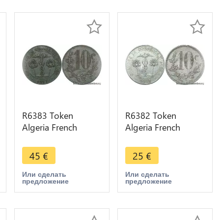
R6383 Token
R6382 Token
Algeria French
Algeria French
Colonies 10
Colonies 10
Centimes Chambre
Centimes Chambre
45
€
25
€
Commerce 1917
Commerce 1921
Alger AU
Alger
Или сделать
Или сделать
предложение
предложение