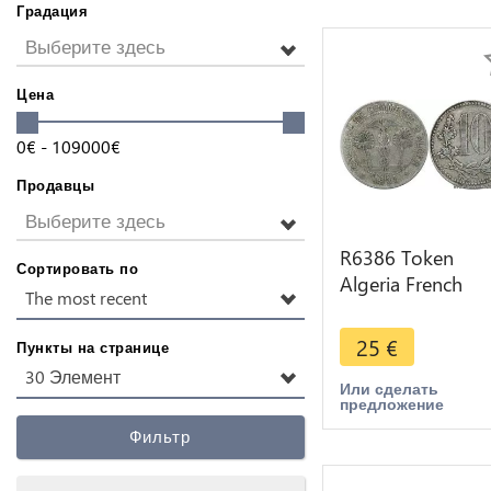
Градация
Выберите здесь
Цена
0
€
-
109000
€
Продавцы
Выберите здесь
R6386 Token
Сортировать по
Algeria French
The most recent
Colonies 10
Centimes Chamb
25
€
Пункты на странице
Commerce 1921
30 Элемент
Alger
Или сделать
предложение
Фильтр