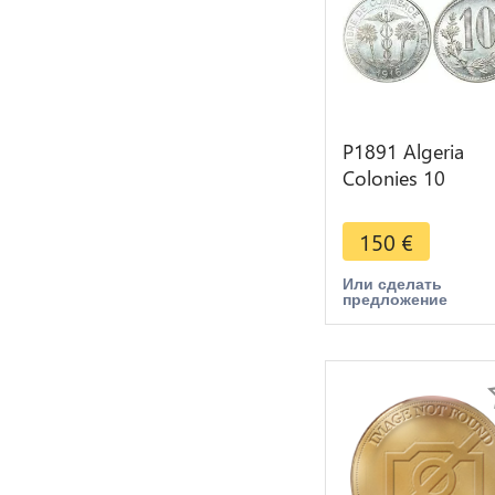
P1891 Algeria
Colonies 10
Centimes
Commerce Alger
150
€
1916 PCGS MS6
Или сделать
предложение