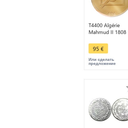
T4400 Algérie
Mahmud II 1808
1839 1/8 de
boudjou 1244 1
95
€
Silver
Или сделать
предложение