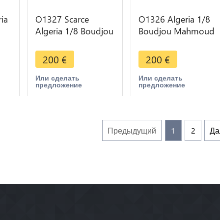
ia
O1327 Scarce
O1326 Algeria 1/8
Algeria 1/8 Boudjou
Boudjou Mahmoud
245
Budju Mahmud II
II 1245 1830 XF !!
r
1834 1818 Silver XF
200
€
200
€
Или сделать
Или сделать
предложение
предложение
Предыдущий
1
2
Да