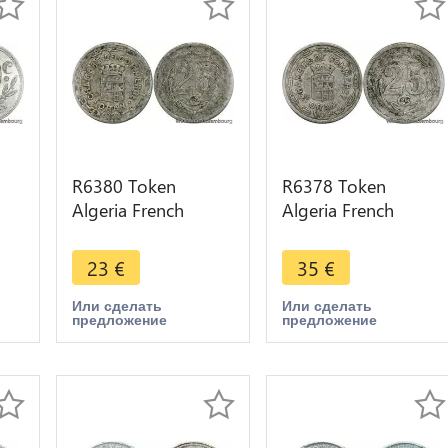
R6380 Token
R6378 Token
Algeria French
Algeria French
Colonies 25
Colonies 25
re
Centimes Chambre
Centimes Chambre
23
€
35
€
Commerce 1922
Commerce 1922
Oran
Oran
Или сделать
Или сделать
предложение
предложение