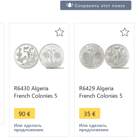
Сохранить этот поиск
R6430 Algeria
R6429 Algeria
French Colonies 5
French Colonies 5
Centimes Chambre
Centimes Chambre
Commerce 1916
Commerce 1916
90
€
35
€
UNC -> Make offer
AU+ -> Make offer
Или сделать
Или сделать
предложение
предложение