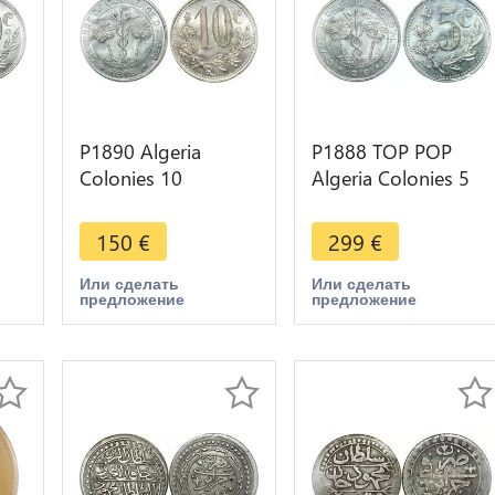
P1890 Algeria
P1888 TOP POP
Colonies 10
Algeria Colonies 5
Centimes
Centimes
Commerce Alger
Commerce Alger
150
€
299
€
4
1916 PCGS MS65
1916 NGC MS66
Или сделать
Или сделать
предложение
предложение