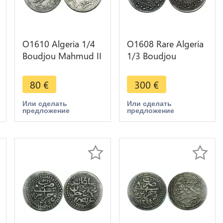
O1610 Algeria 1/4
O1608 Rare Algeria
Boudjou Mahmud II
1/3 Boudjou
AH 1244 1829 Silver
Mahmud II AH 1245
décentrée casquette
1830 Silver
80
€
300
€
Или сделать
Или сделать
предложение
предложение