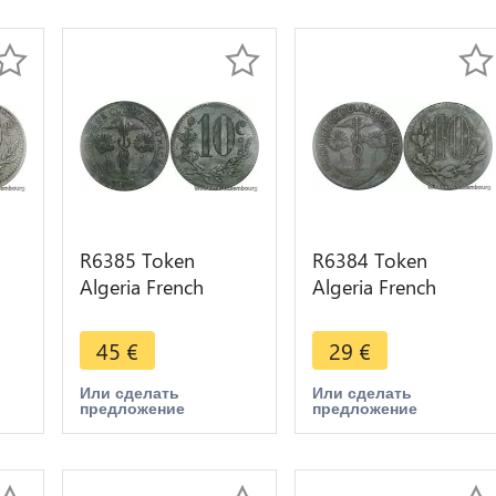
R6385 Token
R6384 Token
Algeria French
Algeria French
Colonies 10
Colonies 10
re
Centimes Chambre
Centimes Chambre
45
€
29
€
Commerce 1917
Commerce 1917
Alger AU
Alger
Или сделать
Или сделать
предложение
предложение