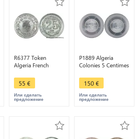
R6377 Token
P1889 Algeria
Algeria French
Colonies 5 Centimes
Colonies 25
Commerce Bougie
Centimes Chambre
1915 PCGS MS64
55
€
150
€
Commerce 1922
Oran AU
Или сделать
Или сделать
предложение
предложение