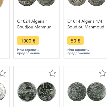
O1624 Algeria 1
O1614 Algeria 1/4
Boudjou Mahmud
Boudjou Mahmoud
1239 1824 Argent
II AH 1238 1823
829
Silver
Silver
1000
€
50
€
Или сделать
Или сделать
предложение
предложение