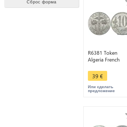
Сброс форма
R6381 Token
Algeria French
Colonies 10
Centimes Chamb
39
€
Commerce 1916
Alger AU
Или сделать
предложение