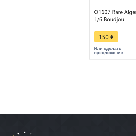
O1607 Rare Alger
1/6 Boudjou
Mahmud II AH 1
1830 Argent Silve
150
€
Или сделать
предложение