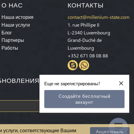
О НАС
КОНТАКТЫ
Наша история
contact@millenium-state.com
Наши услуги
1. rue Phillipe II
Блог
L-2340 Luxembourg
Партнеры
Grand-Duché de
Работы
Luxembourg
+352 671 08 08 88
×
ОБНОВЛЕНИЯХ И СПЕЦИАЛЬНЫХ
Еще не зарегистрированы?
Создайте бесплатный
аккаунт
Подписываться
 и услуги, соответствующие Вашим
Акцептовать