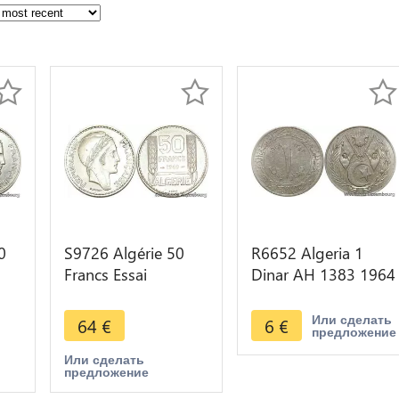
0
S9726 Algérie 50
R6652 Algeria 1
Francs Essai
Dinar AH 1383 1964
UNC
Marianne Turin 1949
-> Make offer
FDC -> Faire Offre
Или сделать
64
€
6
€
предложение
Или сделать
предложение