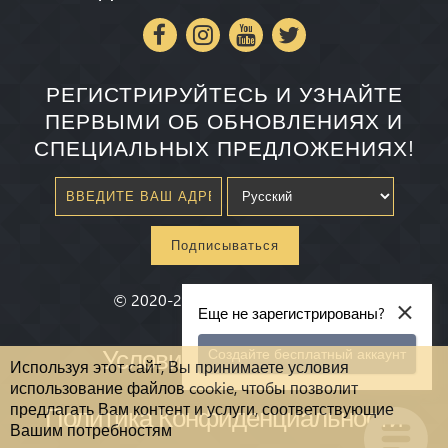
РЕГИСТРИРУЙТЕСЬ И УЗНАЙТЕ
ПЕРВЫМИ ОБ ОБНОВЛЕНИЯХ И
СПЕЦИАЛЬНЫХ ПРЕДЛОЖЕНИЯХ!
Подписываться
×
©
2020-2026
Millenium State
®
Еще не зарегистрированы?
Условия и Положения
Создайте бесплатный аккаунт
Используя этот сайт, Вы принимаете условия
использование файлов cookie, чтобы позволит
предлагать Вам контент и услуги, соответствующие
Политика Конфиденциальности
Вашим потребностям