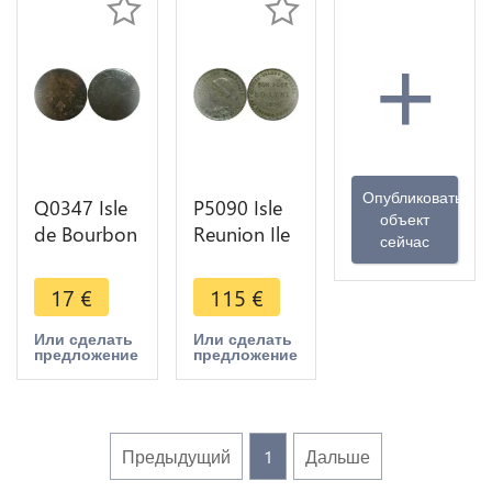
+
Опубликовать
Q0347 Isle
P5090 Isle
объект
de Bourbon
Reunion Ile
сейчас
3 Sols Louis
Bourbon
XVI 1779 A
Bon pour
17
€
115
€
Paris ->
50
Make offer
Centimes
Или сделать
Или сделать
предложение
предложение
1896 -
>Make
offer
Предыдущий
1
Дальше