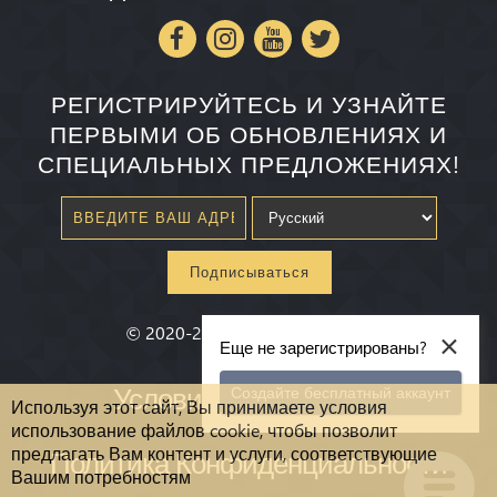
РЕГИСТРИРУЙТЕСЬ И УЗНАЙТЕ
ПЕРВЫМИ ОБ ОБНОВЛЕНИЯХ И
СПЕЦИАЛЬНЫХ ПРЕДЛОЖЕНИЯХ!
Подписываться
×
©
2020-2026
Millenium State
®
Еще не зарегистрированы?
Условия и Положения
Создайте бесплатный аккаунт
Используя этот сайт, Вы принимаете условия
использование файлов cookie, чтобы позволит
предлагать Вам контент и услуги, соответствующие
Политика Конфиденциальности
Вашим потребностям