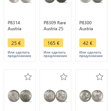
P8314
P8309 Rare
P8300
Austria
Austria 25
Austria
Hasburg
schilling
Hasburg 2
Corona
Franz
Corona
25
€
165
€
42
€
Franz
Grillparzer
Franz
Joseph I
1964 Silver
Joseph I
Или сделать
Или сделать
Или сделать
предложение
предложение
предложение
1916 Silver
Proof -
1912 Silver
BU ->Make
>Make
BU UNC ->
offer
offer
Make Offer