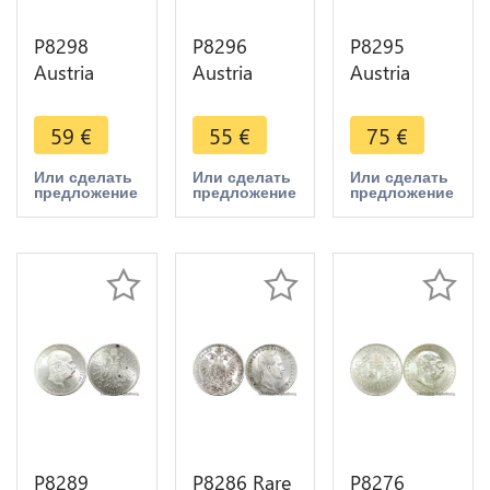
P8298
P8296
P8295
Austria
Austria
Austria
Hasburg
Hasburg
Hasburg
Florin Franz
Florin Franz
Florin Franz
59
€
55
€
75
€
Joseph I
Joseph I
Joseph I
1859 A
1884 Silver
1878 Silver
Или сделать
Или сделать
Или сделать
предложение
предложение
предложение
Silver AU ->
AU -> Make
UNC ->
Make Offer
Offer
Make Offer
P8289
P8286 Rare
P8276