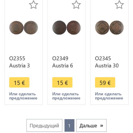
O2355
O2349
O2345
Austria 3
Austria 6
Austria 30
Kreuzer
Kreuzer
Kreuzer
Franz II
Franz II
Franz II
15
€
15
€
59
€
1812 ->M
1800 B
1807 A
offer
Kremnitz -
Wien ->M
Или сделать
Или сделать
Или сделать
предложение
предложение
предложение
>M offer
offer
Предыдущий
1
Дальше