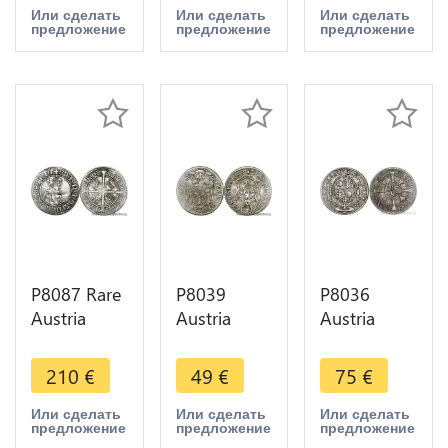
1693 Graz
Kaiser
Kreuzer
Или сделать
Или сделать
Или сделать
предложение
предложение
предложение
IA Silver AU
Leopold I
Ferdinand
1693 Hall
Carl 1661
Tirol
Hall
P8087 Rare
P8039
P8036
Austria
Austria
Austria
Tyrol
Bishop
Erzbistum
Sechser 6
Salzburg 4
Salzburg
210
€
49
€
75
€
Kreuzer
Kreuzer
Kreuzer Max
Sigismund
Franz Anton
Gandolph
Или сделать
Или сделать
Или сделать
предложение
предложение
предложение
Hall 1477
von Harrach
Graf