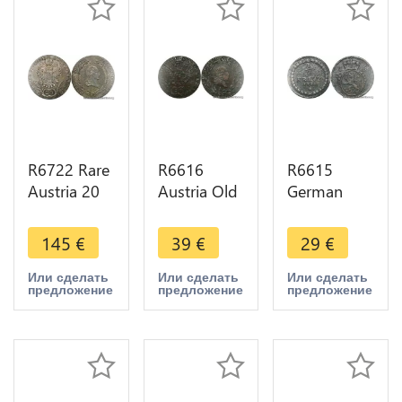
R6722 Rare
R6616
R6615
Austria 20
Austria Old
German
Kreuzer
Counterfeit
States Pfalz
Franz II
20 Kreuzer
Electoral
145
€
39
€
29
€
1804 G
Franz I
1/2 Kreuzer
Nagybánya
1810 Silver
Karl
Или сделать
Или сделать
Или сделать
предложение
предложение
предложение
Baia Mare
-> Make
Theodor
Silver AU
offer
1777 ->
Make offer