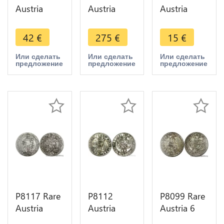
Austria
Austria
Austria
Hasburg 2
Thaler Franz
Corona
Corona
Joseph I
Franz
42
€
275
€
15
€
Franz
1857 A
Joseph I
Joseph I
Silver UNC -
1915 Silver
Или сделать
Или сделать
Или сделать
предложение
предложение
предложение
1912 Silver
> Make
AU -> M
BU UNC ->
Offer
Offer
Make Offer
P8117 Rare
P8112
P8099 Rare
Austria
Austria
Austria 6
Salzburg
Salzburg 3
Kreuzer