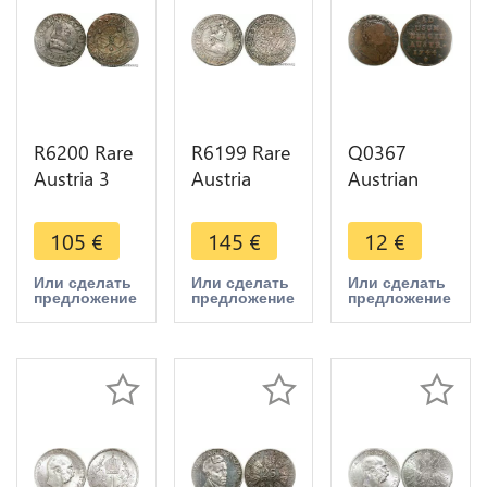
R6200 Rare
R6199 Rare
Q0367
Austria 3
Austria
Austrian
Kreuzer
Tyrol 3
Netherlands
Leopold V
Kreuzer
1 Liard 1
105
€
145
€
12
€
1619 1625
Leopold V
Oord Maria
ND Hall
1626 1632
Theresia
Или сделать
Или сделать
Или сделать
предложение
предложение
предложение
Silver ->
ND Hall
1744 Angel
Make offer
Silver ->
Brussels
Offer