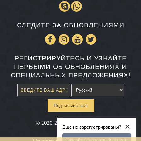
СЛЕДИТЕ ЗА ОБНОВЛЕНИЯМИ
РЕГИСТРИРУЙТЕСЬ И УЗНАЙТЕ
ПЕРВЫМИ ОБ ОБНОВЛЕНИЯХ И
СПЕЦИАЛЬНЫХ ПРЕДЛОЖЕНИЯХ!
Подписываться
×
©
2020-2026
Millenium State
®
Еще не зарегистрированы?
Условия и Положения
Создайте бесплатный аккаунт