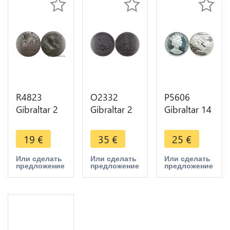
R4823
O2332
P5606
Gibraltar 2
Gibraltar 2
Gibraltar 14
Quartos
Quartos
Ecus
Lion 1810 -
George III
Elizabeth II
19
€
35
€
25
€
> Make
King of
Eurotunnel
offer
Great Britain
1993 Silver
Или сделать
Или сделать
Или сделать
предложение
предложение
предложение
1760-1820
Proof -> M
CU
offer