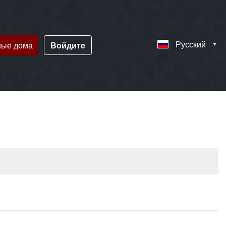
Русский
ные дома
Войдите
!