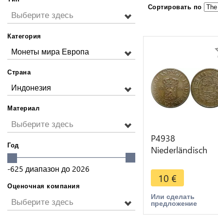
Сортировать по
Выберите здесь
Категория
Монеты мира Европа
Страна
Индонезия
Материал
Выберите здесь
P4938
Год
Niederländisch
Indien Indies 2 1
-625
диапазон до
2026
Cents Wilhelmina
10
€
1945 AU -> M of
Оценочная компания
Или сделать
Выберите здесь
предложение