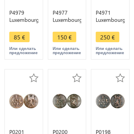
P4979
P4977
P4971
Luxembourg
Luxembourg
Luxembourg
Demi Liard
5 Centimes
5 Centimes
Josef II
1870 Barth
1870 Barth
85
€
150
€
250
€
1784
AU++ ->
UNC ->
Brüssel ->
Make offer
Make offer
Или сделать
Или сделать
Или сделать
предложение
предложение
предложение
Make offer
P0201
P0200
P0198