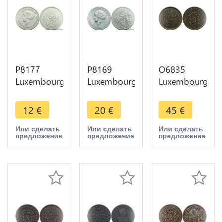
P8177
P8169
O6835
Luxembourg
Luxembourg
Luxembourg
5 Francs
10 Francs
5 Centimes
Charlotte
Charlotte
1854 Barth
12
€
20
€
45
€
Grande
Grande
Quality -
Duchesse
Duchesse
>Make
Или сделать
Или сделать
Или сделать
предложение
предложение
предложение
1929 Silver
1929 Silver
offer
-> M offer
-> M offer