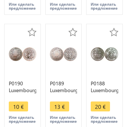
1865 A
1855 A
1855 A
Или сделать
Или сделать
Или сделать
предложение
предложение
предложение
Paris
Paris
Paris
KM#23.2 ->
KM#23.2 ->
KM#23.2 ->
Make offer
Make offer
Make offer
P0190
P0189
P0188
Luxembourg
Luxembourg
Luxembourg
10
10
5 Centimes
Centimes
Centimes
Willem III
10
€
13
€
20
€
Willem III
Willem III
1860 A
1854
1855 A
Paris
Или сделать
Или сделать
Или сделать
предложение
предложение
предложение
Brussels
Paris
KM#22.2 ->