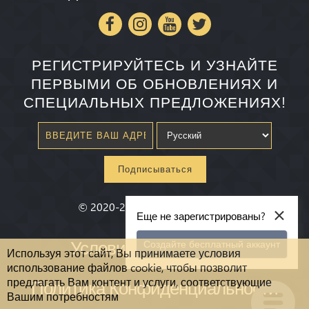
РЕГИСТРИРУЙТЕСЬ И УЗНАЙТЕ
ПЕРВЫМИ ОБ ОБНОВЛЕНИЯХ И
СПЕЦИАЛЬНЫХ ПРЕДЛОЖЕНИЯХ!
Подписываться
×
©
2020-2026
Millenium State
®
Еще не зарегистрированы?
Условия и Положения
Создайте бесплатный аккаунт
Используя этот сайт, Вы принимаете условия
использование файлов cookie, чтобы позволит
предлагать Вам контент и услуги, соответствующие
Политика Конфиденциальности
Вашим потребностям