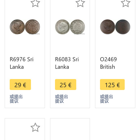
R6976 Sri
R6083 Sri
O2469
Lanka
Lanka
British
Ceylon Old
Ceylon 25
Ceylon 5
Counterfeit
Cents
Cents
29
€
25
€
125
€
5 Cents
Victoria
Victoria
Victoria
1892 Silver
1870
或提出
或提出
或提出
提议
提议
提议
1870 ->
-> Make
Quality !!! -
Make offer
offer
>Make
offer