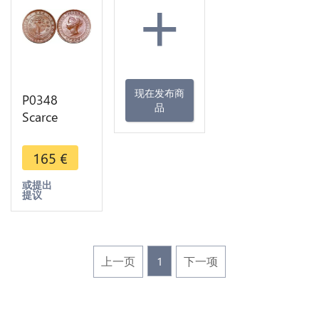
+
现在发布商
P0348
品
Scarce
Ceylon Sri
Lanka Cent
165
€
Victoria
1870 UNC -
或提出
提议
> Make
offer
上一页
1
下一项