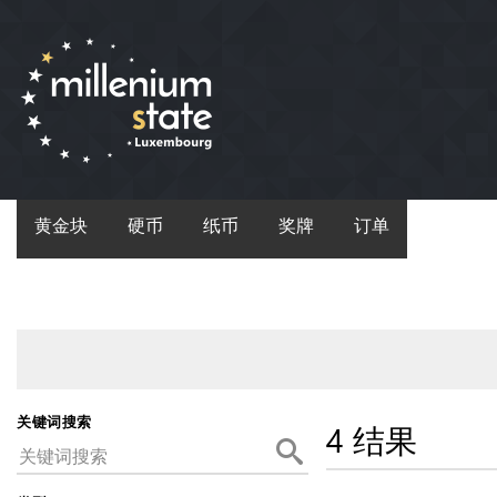
黄金块
硬币
纸币
奖牌
订单
关键词搜索
4 结果