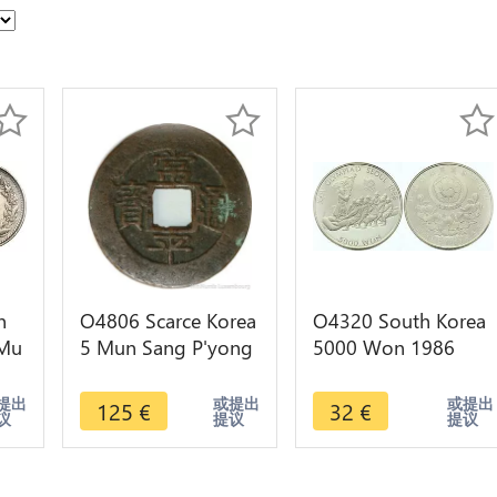
n
O4806 Scarce Korea
O4320 South Korea
 Mu
5 Mun Sang P'yong
5000 Won 1986
T'ong Bo 1883
Seoul Olympics
Series 2 (二) ->
1988 Proof Silver -
提出
或提出
或提出
125
€
32
€
议
提议
提议
Make offer
>Make offer