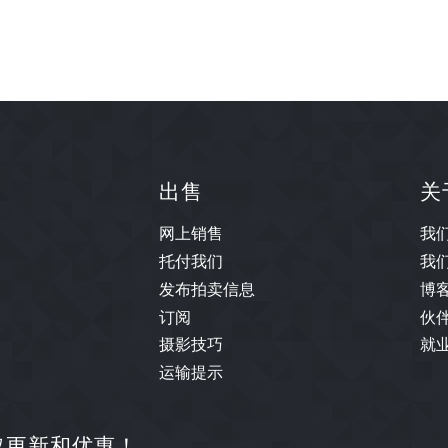
出售
关
网上销售
我
托付我们
我
发布拍卖信息
博
订阅
伙
摄影技巧
就
运输提示
取更新和优惠！