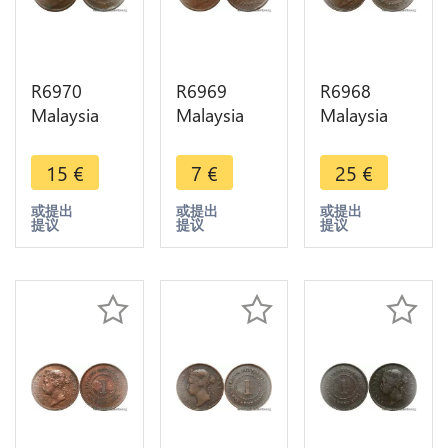
R6970
R6969
R6968
Malaysia
Malaysia
Malaysia
Straits
Straits
Straits
Settlements
Settlements
Settlements
15
€
7
€
25
€
One Cent
One Cent
One Cent
Victoria
Victoria
Victoria
或提出
或提出
或提出
提议
提议
提议
1874 ->
1901 ->
1901 ->
Make offer
Make offer
Make offer