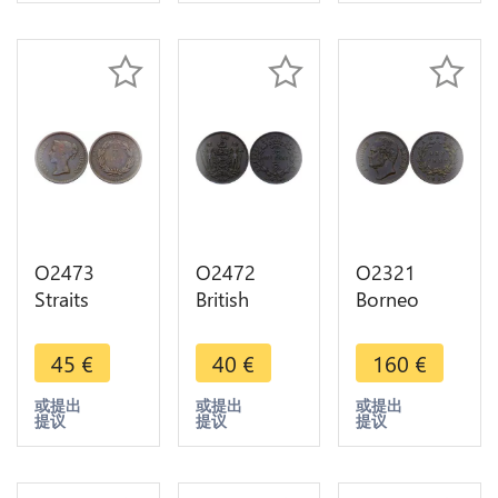
180k AU
offer
O2473
O2472
O2321
Straits
British
Borneo
Settlements
North
Sarawak 1
1/4 cent
Borneo 1
Cent
45
€
40
€
160
€
Victoria
Cent 1886
Brooke
1845 -
H Heaton -
Rajah 1863
或提出
或提出
或提出
提议
提议
提议
>Make
>Make
AU ->Make
offer
offer
offer