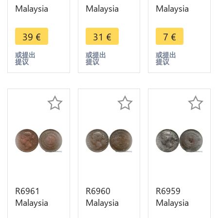
Malaysia
Malaysia
Malaysia
Straits
Straits
Straits
Settlements
Settlements
Settlements
39
€
31
€
7
€
One Cent
One Cent
One Cent
Victoria
Victoria
Victoria
或提出
或提出
或提出
提议
提议
提议
1890 ->
1883 ->
1890 ->
Make offer
Make offer
Make offer
R6961
R6960
R6959
Malaysia
Malaysia
Malaysia
Straits
Straits
Straits