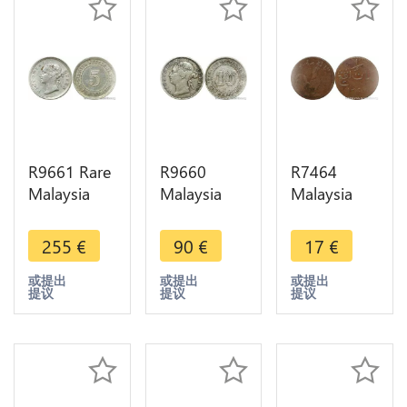
R9661 Rare
R9660
R7464
Malaysia
Malaysia
Malaysia
Straits
Straits
Peninsula
Settlements
Settlements
British
255
€
90
€
17
€
5 Cents
10 Cents
Malacca
Victoria
Victoria
Keping
或提出
或提出
或提出
提议
提议
提议
1898 Silver
1884
Rooster AH
AU ->Offer
Crosslet
1247 1832
Silver
-> Offer
>Offer