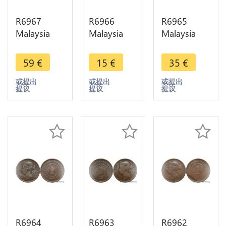
R6967
R6966
R6965
Malaysia
Malaysia
Malaysia
Straits
Straits
Straits
Settlements
Settlements
Settlements
59
€
15
€
35
€
One Cent
One Cent
One Cent
Victoria
Victoria
Victoria
或提出
或提出
或提出
提议
提议
提议
1889 ->
1897 ->
1872 ->
Make offer
Make offer
Make offer
R6964
R6963
R6962