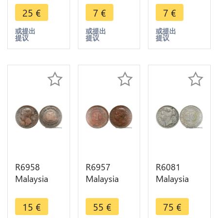
Settlements
Settlements
Settlements
25
€
7
€
7
€
One Cent
One Cent
One Cent
Victoria
Victoria
Victoria
或提出
或提出
或提出
提议
提议
提议
1889 ->
1897 ->
1879 ->
Make offer
Make offer
Make offer
R6958
R6957
R6081
Malaysia
Malaysia
Malaysia
Straits
Straits
Straits
Settlements
Settlements
Settlements
15
€
55
€
75
€
One Cent
One Cent
10 Cents