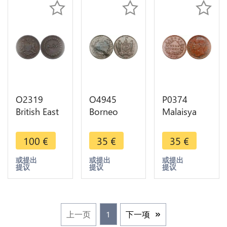
O2319
O4945
P0374
British East
Borneo
Malaisya
India
British
1/2 Cent
Company
Protectorate
Sarawak
100
€
35
€
35
€
Wales 1/2
Cent 1889
Charles
Pice 1810
H Heaton -
Brooke
或提出
或提出
或提出
提议
提议
提议
Penang
>Make
Rajah 1870
offer
-> Make
offer
上一页
1
下一项