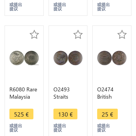
Victoria
Victoria
Victoria
或提出
或提出
或提出
提议
提议
提议
1897 ->
1889 ->
1890 H
Make offer
Make offer
Heaton
Silver
R6080 Rare
O2493
O2474
Malaysia
Straits
British
Straits
Settlements
North
Settlements
1 cent
Borneo 1
525
€
130
€
25
€
10 Cents
Victoria
Cent 1886
Victoria
1845 XF !! -
H ->Make
或提出
或提出
或提出
提议
提议
提议
1877 Silver
>Make
offer