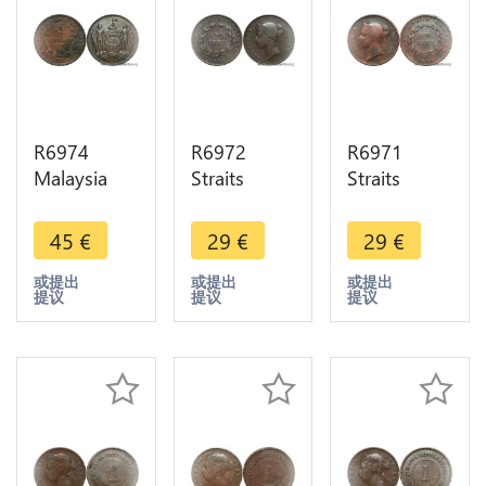
R6974
R6972
R6971
Malaysia
Straits
Straits
British
Settlements
Settlements
North
East India
East India
45
€
29
€
29
€
Borneo One
Company
Company
Cent 1888
One Cent
One Cent
或提出
或提出
或提出
提议
提议
提议
H Heaton -
Victoria
Victoria
> Make
1845 -
1845 -
offer
>Make
>Make
offer
offer