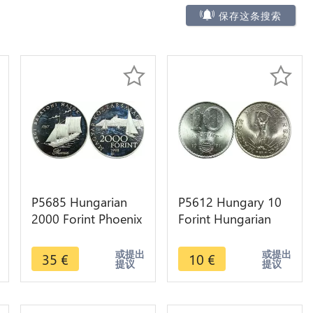
保存这条搜索
P5685 Hungarian
P5612 Hungary 10
2000 Forint Phoenix
Forint Hungarian
Ship 1797 Silver
People Republic
Proof ->M Offer
1971 UNC -> M
或提出
或提出
35
€
10
€
提议
提议
offer