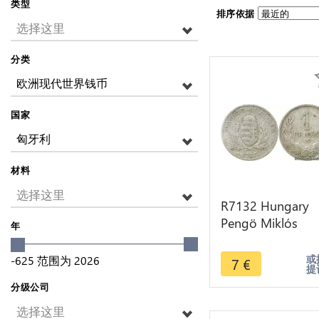
类型
排序依据
选择这里
分类
欧洲现代世界钱币
国家
匈牙利
材料
选择这里
R7132 Hungary
Pengö Miklós
年
Horthy 1927 BP
Silver -> Make of
或
-625
范围为
2026
7
€
提
分级公司
选择这里