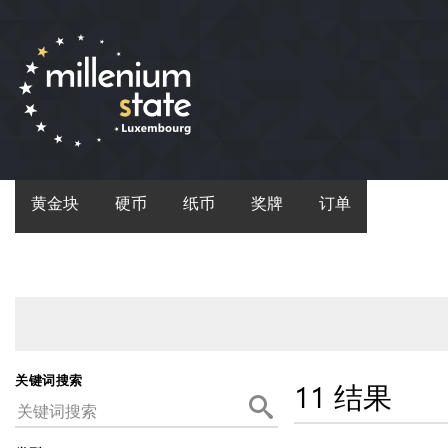
黄金块
硬币
纸币
奖牌
订单
关键词搜索
11 结果