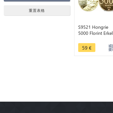
重置表格
S9521 Hongrie
5000 Florint Erkel
Ferenc 2010 Or
Gold PF BE -> Fai
或
59
€
提
Offre