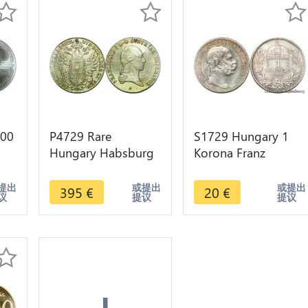
100
P4729 Rare
S1729 Hungary 1
Hungary Habsburg
Korona Franz
Taler Franz II 1821
Joseph 1915 KB
Wien Silver
Silver SPL FDC UNC
提出
或提出
或提出
395
€
20
€
议
提议
提议
goldplated
!
+