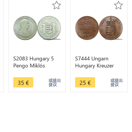
S2083 Hungary 5
S7444 Ungarn
Pengo Miklós
Hungary Kreuzer
Admiral Horthy
Krajczár 1848 RDR
1930 Silver ->Make
Kreuzer 1848 SUP -
或提出
或提出
35
€
25
€
提议
提议
offer
>Make offer