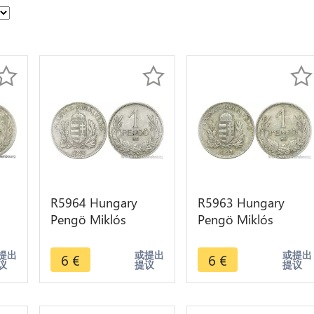
R5964 Hungary
R5963 Hungary
Pengö Miklós
Pengö Miklós
Horthy 1927 BP
Horthy 1927 BP
fer
Silver -> Make offer
Silver -> Make offer
提出
或提出
或提出
6
€
6
€
议
提议
提议