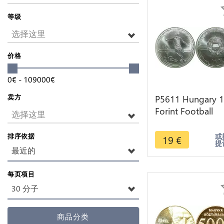
等级
选择这里
价格
0
€
-
109000
€
卖方
P5611 Hungary 
Forint Football
选择这里
World Cup 1982
UNC -> M offer
或
排序依据
19
€
提
最近的
每页项目
30 分子
商品分类