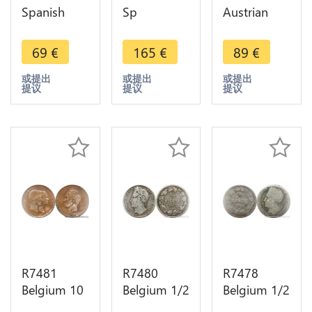
Spanish
Sp
Austrian
Netherlands
Netherlands
Holland 2
Brabant
Brabant
Escalins
69
€
165
€
89
€
Escalin
Escalin
Maria
Philip IV
Philip IV
Theresa
或提出
或提出
或提出
提议
提议
提议
1623 Lis
1627 Main
1751
Brussels
Antwerp
Brugges
Silver
Silver
Lion Silver
R7481
R7480
R7478
Belgium 10
Belgium 1/2
Belgium 1/2
Centimes
Franc
Franc