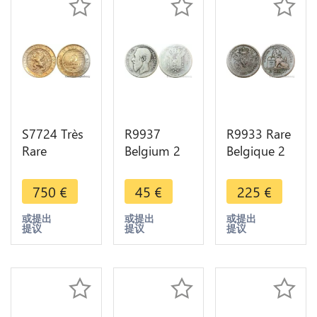
S7724 Très
R9937
R9933 Rare
Rare
Belgium 2
Belgique 2
Belgium 5
Francs
Centimes
Centimes
Léopold II
Léopold Ier
750
€
45
€
225
€
Léopold II
type Wiener
1834 Point
1898 PCGS
1867 Silver
Surfrappé 1
或提出
或提出
或提出
提议
提议
提议
MS67 -
-> Make
Cent Pays
>Make
Offer
Bas
offer