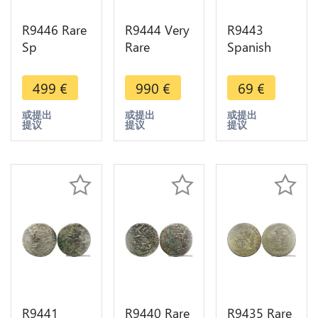
R9446 Rare
R9444 Very
R9443
Sp
Rare
Spanish
Netherlands
Netherlands
Netherlands
Brabant
Brabant 1/4
Brabant
499
€
990
€
69
€
Patagon
Patagon
Escalin
Philip IV
Philip IV
Philip IV
或提出
或提出
或提出
提议
提议
提议
1622 Main
1654
1623 Lis
Antwerpen
Brussels
Brussels
Silver
Silver
Silver
R9441
R9440 Rare
R9435 Rare