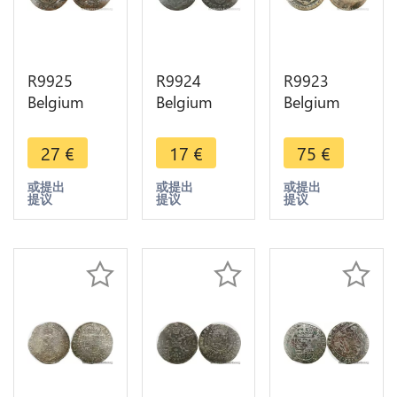
R9925
R9924
R9923
Belgium
Belgium
Belgium
Spanish
Liege 2
Liege Faux
Netherlands
Liards John
Epoque
27
€
17
€
75
€
1 Liard
Theodore
Double
Felipe IV
Bavaria
Escarlin
或提出
或提出
或提出
提议
提议
提议
1652
1752 ->
John
Tournai ->
Make Offer
Theodore
Make Offer
Bavaria
1753