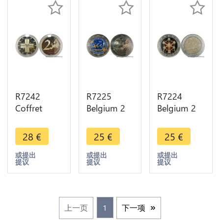
R7242
R7225
R7224
Coffret
Belgium 2
Belgium 2
Belgique 2
Euros
Euros
Euros 150
Belgian
Reopening
28
€
25
€
25
€
Years
Presidence
Brussels
Belgian
de l'EU
Atomium
或提出
或提出
或提出
提议
提议
提议
Croix
2010
2006
Rouge
Colorful
Colorful
2014 Proof
UNC ->
UNC ->
BE
Make offer
Make offer
上一页
1
下一项