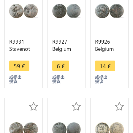
R9931
R9927
R9926
Stavenot
Belgium
Belgium
Abbaye
Liege 1
Liege 1
Liard
Liard Jean
Liard Jean
59
€
6
€
14
€
Ferdinand
Theodore
Theodore
de Bavière
of Bavaria
of Bavaria
或提出
或提出
或提出
提议
提议
提议
1612 1650
1750 ->
1745 ->
Louveigné
Make Offer
Make Offer