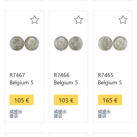
Argent
Make offer
Make offer
Silver ->
Make offer
R7467
R7466
R7465
Belgium 5
Belgium 5
Belgium 5
Francs
Francs
Francs
Leopold I
Leopold I
Leopold I
105
€
103
€
165
€
1851
1850 Dot
1865
Argent
up date
Argent
或提出
或提出
或提出
提议
提议
提议
Silver ->
Argent
Silver ->
Make offer
Silver ->
Make offer
Make offer