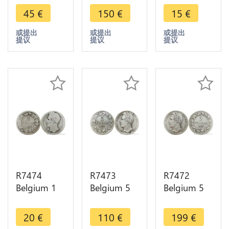
Leopold I
Leopold
Leopold
45
€
150
€
15
€
Marriage
1844 Silver
1844 Silver
Duke
-> Make
-> Make
或提出
或提出
或提出
提议
提议
提议
Dutchess
offer
offer
Brabant
1853 AU
R7474
R7473
R7472
Belgium 1
Belgium 5
Belgium 5
Franc
Francs
Francs
Leopold I
Leopold I
Leopold I
20
€
110
€
199
€
1834
1833 Incuse
1847 700K