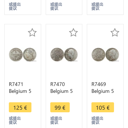
Argent
Argent
Minted
或提出
或提出
或提出
提议
提议
提议
Silver ->
Silver ->
Argent
Make offer
Make offer
Silver ->
Make offer
R7471
R7470
R7469
Belgium 5
Belgium 5
Belgium 5
Francs
Francs
Francs
Leopold I
Leopold I
Leopold I
125
€
99
€
105
€
1849
1849
1853
Raised
Argent
Argent
或提出
或提出
或提出
提议
提议
提议
Letters
Silver ->
Silver ->