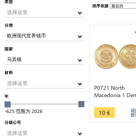
类型
排序依据
选择这里
分类
欧洲现代世界钱币
国家
马其顿
材料
选择这里
P0721 North
Macedonia 1 Den
年
2000 Years of
Christianity UNC 
或
-625
范围为
2026
10
€
提
>Make offer
分级公司
选择这里