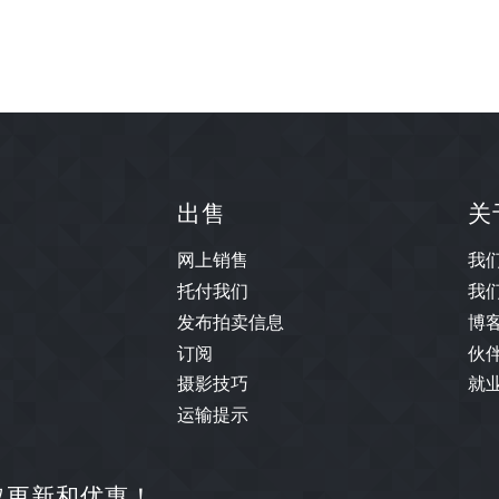
出售
关
网上销售
我
托付我们
我
发布拍卖信息
博
订阅
伙
摄影技巧
就
运输提示
取更新和优惠！