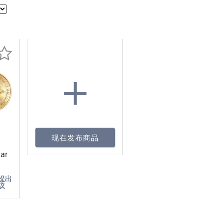
+
现在发布商品
ar
-
提出
议