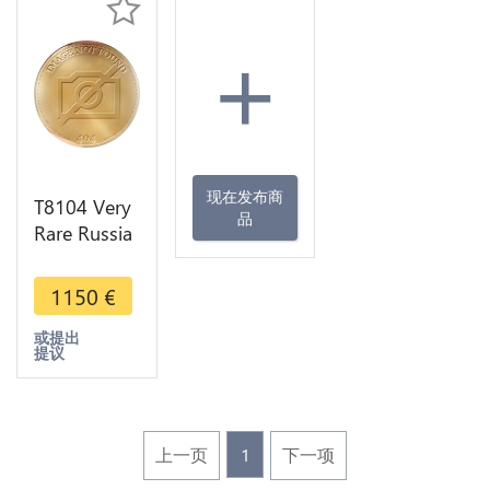
+
现在发布商
T8104 Very
品
Rare Russia
2 Kopecks
Catherine II
1150
€
1767 MM
Overstuck
或提出
提议
Peter III
上一页
1
下一项