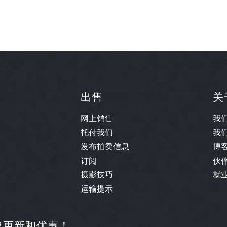
出售
关
网上销售
我
托付我们
我
发布拍卖信息
博
订阅
伙
摄影技巧
就
运输提示
取更新和优惠！