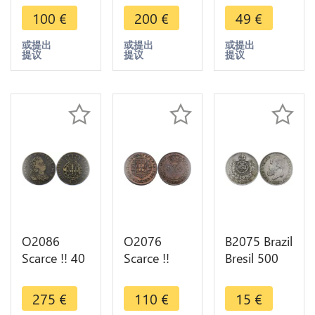
80 Reis
Reis Pedro I
Joao VI
100
€
200
€
49
€
1831 R Rio
1830 R Rio
1821
de Janeiro
de Janeiro
Mozambique
或提出
或提出
或提出
提议
提议
提议
Pedro II
XF ->Make
->Make
KM-379
offer
offer
O2086
O2076
B2075 Brazil
Scarce !! 40
Scarce !!
Bresil 500
Reis Joao VI
Brazil 10
Reis Pedro
1821 XF ++
Reis
II 1868
275
€
110
€
15
€
->Make
Joannes
Silver -