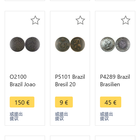
O2100
P5101 Brazil
P4289 Brazil
Brazil Joao
Bresil 20
Brasilien
V 10 Reis
Reis
500 Reis
1746 XF !! -
Empereur
1889
150
€
9
€
45
€
>Make
Pierre II
Republic
offer
1869 ->
Silver AU ->
或提出
或提出
或提出
提议
提议
提议
Make offer
Make offer