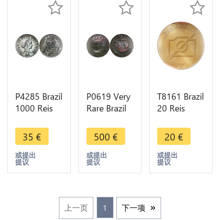
P4285 Brazil
P0619 Very
T8161 Brazil
1000 Reis
Rare Brazil
20 Reis
1913
40 Reis
Pedro II
Republic
Joao 1814
1829 R Rio
35
€
500
€
20
€
Silver ->
B Bahia
de Janeiro-
Make offer
Counterstamped
> M Offer
或提出
或提出
或提出
提议
提议
提议
20 !!
上一页
1
下一项