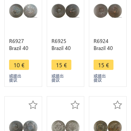
R6927
R6925
R6924
Brazil 40
Brazil 40
Brazil 40
Reis Pedro I
Reis
Reis
1827 R Rio
Countermarked
Countermarked
10
€
15
€
15
€
Janeiro ->
80 Réis
80 Réis
Make offer
Pedro I
Pedro I
或提出
或提出
或提出
提议
提议
提议
1829 R Rio
1828 R Rio
Janeino ->
Janeino ->
M offer
M offer