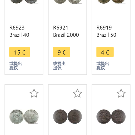
R6923
R6921
R6919
Brazil 40
Brazil 2000
Brazil 50
Reis
Reis 1929
Reis 1921 -
Countermarked
Silver ->
> Make
15
€
9
€
4
€
80 Réis
Make offer
offer
Pedro I
或提出
或提出
或提出
提议
提议
提议
1829 R Rio
Janeino ->
M offer