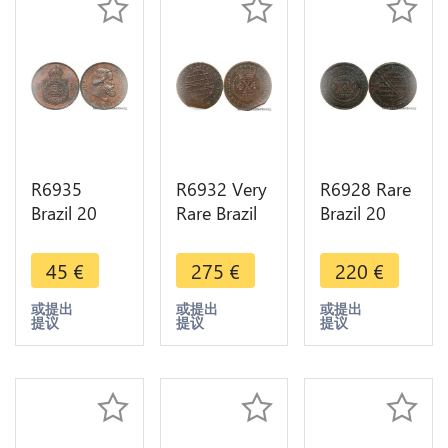
R6935
R6932 Very
R6928 Rare
Brazil 20
Rare Brazil
Brazil 20
Reis Pedro
10 Reis
Reis Maria I
II 1869 AU -
Joao Prince
1799 ->
45
€
275
€
220
€
> Make
Regent
Make offer
offer
1806 No
或提出
或提出
或提出
提议
提议
提议
Mint Lisboa
->M offer