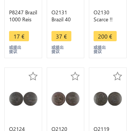
P8247 Brazil
O2131
O2130
1000 Reis
Brazil 40
Scarce !!
Laureate
Reis Pedro I
Brazil !! 20
Liberty
1828 R Rio
Reis Joao VI
17
€
37
€
200
€
head 1912
de Janeiro -
1821 Rio de
Silver -> M
>Make
Janeiro UNC
或提出
或提出
或提出
提议
提议
提议
Offer
offer
! >M offer
O2124
O2120
O2119