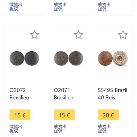
offer
1819 R Rio
>Make
或提出
或提出
或提出
提议
提议
提议
de Janeiro
offer
AU !!->M O
O2072
O2071
S5495 Brazil
Brasilien
Brasilien
40 Reis
Brasilien 20
Brasilien 20
Pedro I
Reis Pedro
Reis Pedro
1830 - Faire
15
€
15
€
20
€
II 1869 -
II 1869 -
Offre
>Make
>Make
或提出
或提出
或提出
提议
提议
提议
offer
offer