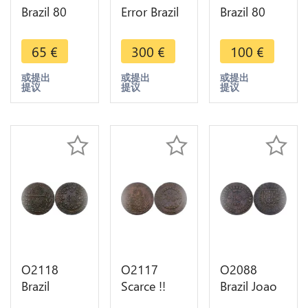
Brazil 80
Error Brazil
Brazil 80
Reis Maria I
80 Reis
Reis 1831 R
Countermark
Juan VI
Rio de
65
€
300
€
100
€
on 40 Réis
1821 R Rio
Janeiro
1787 -
de Janeiro
Pedro II
或提出
或提出
或提出
提议
提议
提议
>Make
Double
KM-379 -
offer
Struck XF
>Make
offer
O2118
O2117
O2088
Brazil
Scarce !!
Brazil Joao
Counterfeit
Brazil 40
VI 40 Reis