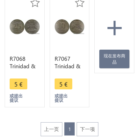
+
现在发布商
R7068
R7067
品
Trinidad &
Trinidad &
Tobago 25
Tobago 10
Cents 1966
Cents 1971
5
€
5
€
-> Make
-> Make
offer
offer
或提出
或提出
提议
提议
上一页
1
下一项