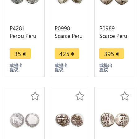
P4281
P0998
P0989
Perou Peru
Scarce Peru
Scarce Peru
Sol Lima
Lima Cob 2
Venezuela
1934 Silver
Reales SVL
Real
35
€
425
€
395
€
-> Make
709 1709
Macuquina
offer
Silver -
1728 cob
或提出
或提出
或提出
提议
提议
提议
>Make
Silver -
offer
>Make
offer