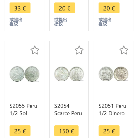
Silver ->
Argent
->Make
33
€
20
€
20
€
Faire Offre
Silver ->
offer
Faire Offre
或提出
或提出
或提出
提议
提议
提议
S2055 Peru
S2054
S2051 Peru
1/2 Sol
Scarce Peru
1/2 Dinero
1935 Silver
1/2 Sol
1912 Silver
->Make
Lima 1907
Superbe
25
€
150
€
25
€
offer
FDC ! UNC !
+++ SPL ->