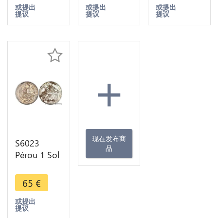
BU Argent -
Make offer
或提出
或提出
或提出
提议
提议
提议
>Make
offer
+
现在发布商
S6023
品
Pérou 1 Sol
1872 YJ
Lima Argent
65
€
Silver
或提出
提议