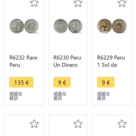
R6232 Rare
R6230 Peru
R6229 Peru
Peru
Un Dinero
1 Sol de
Colonies 1
1875 YJ
Oro Lama
Peseta 1880
Lima Silver -
Lima 1970 -
135
€
9
€
9
€
B dot BF
> Make
> Make
Countermark
offer
offer
或提出
或提出
或提出
提议
提议
提议
I Silver -->
M offer