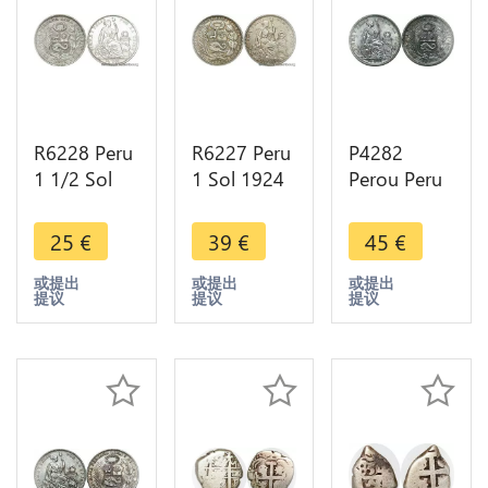
R6228 Peru
R6227 Peru
P4282
1 1/2 Sol
1 Sol 1924
Perou Peru
1915 FG-JR
Variety
1/2 Sol
Lima Silver
1824 Silver
1907 Lima
25
€
39
€
45
€
Jewelry
-> Make
FG JR Silver
Belière ->
offer
AU+
或提出
或提出
或提出
提议
提议
提议
Make offer