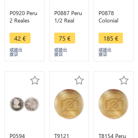
P0920 Peru
P0887 Peru
P0878
2 Reales
1/2 Real
Colonial
Carlos IV
Carlos II
Pirates Peru
1793 IJ
1699 Potosi
2 Reales
42
€
75
€
185
€
Large Bust
Silver -
cob 76
Silver -
>Make
1776 ?
或提出
或提出
或提出
提议
提议
提议
>Make
offer
Silver -
offer
>Make
offer
P0594
T9121
T8154 Peru