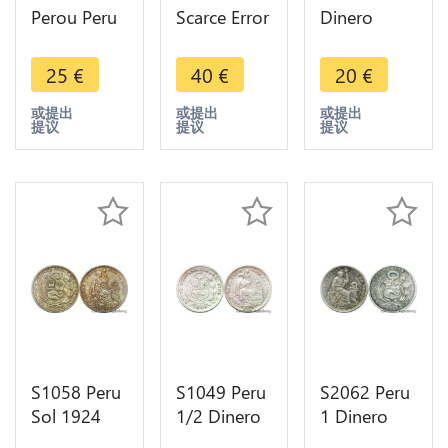
Perou Peru
Scarce Error
Dinero
1/2 Real
Defect Flan
1870 Lima
Carlos III
Peru Peseta
Argent
25
€
40
€
20
€
1779 Lima
Republica
Silver -> M
MJ Silver -
Peruana
Offer
或提出
或提出
或提出
提议
提议
提议
>Make
Lima Silver -
offer
> MO
S1058 Peru
S1049 Peru
S2062 Peru
Sol 1924
1/2 Dinero
1 Dinero
Argent
1905
1912 Silver