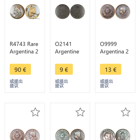
R4743 Rare
O2141
O9999
Argentina 2
Argentine
Argentina 2
Centavos
Argentina 2
Centavos
1890 Artist
Centavos
Capped
90
€
9
€
13
€
work
1884 -
Liberty
Liberty
>Make
Head 1884
或提出
或提出
或提出
提议
提议
提议
Silvered ->
offer
AU -> Make
Make offer
offer