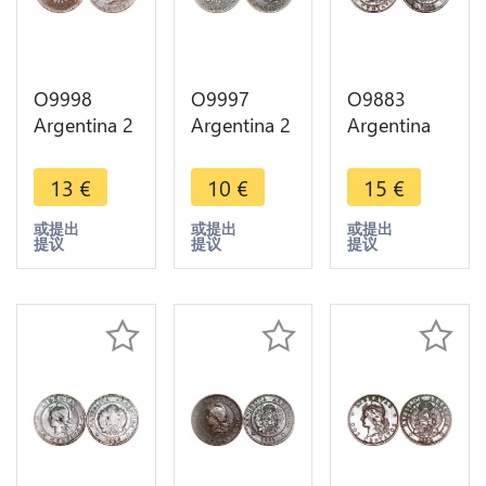
O9998
O9997
O9883
Argentina 2
Argentina 2
Argentina
Centavos
Centavos
Un Centavo
Capped
Capped
Capped
13
€
10
€
15
€
Liberty
Liberty
Liberty
Head 1883
Head 1891
Head 1883
或提出
或提出
或提出
提议
提议
提议
AU -> Make
-> Make
-> Make
offer
offer
offer