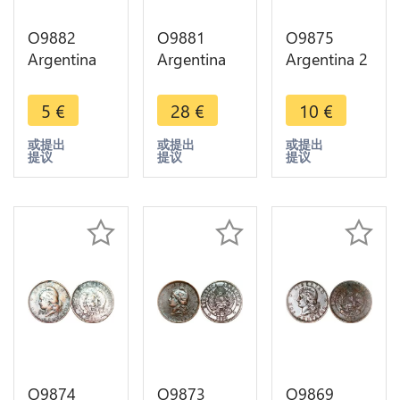
O9882
O9881
O9875
Argentina
Argentina
Argentina 2
Un Centavo
Un Centavo
Centavos
Capped
Capped
Capped
5
€
28
€
10
€
Liberty
Liberty
Liberty
Head 1884
Head 1883
Head 1890
或提出
或提出
或提出
提议
提议
提议
-> Make
-> Make
-> Make
offer
offer
offer
O9874
O9873
O9869