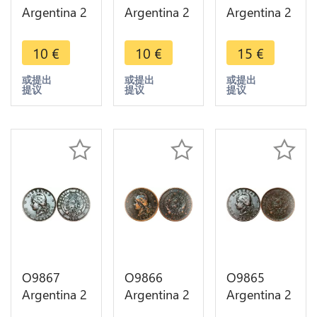
Argentina 2
Argentina 2
Argentina 2
Centavos
Centavos
Centavos
Capped
Capped
Capped
10
€
10
€
15
€
Liberty
Liberty
Liberty
Head 1893
Head 1890
Head 1884
或提出
或提出
或提出
提议
提议
提议
-> Make
-> Make
AU -> Make
offer
offer
offer
O9867
O9866
O9865
Argentina 2
Argentina 2
Argentina 2
Centavos
Centavos
Centavos