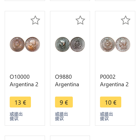
Argent
Silver -
Make offer
O10000
O9880
P0002
Argentina 2
Argentina
Argentina 2
Centavos
Un Centavo
Centavos
Capped
Capped
Capped
13
€
9
€
10
€
Liberty
Liberty
Liberty
Head 1891
Head 1884
Head 1883
或提出
或提出
或提出
提议
提议
提议
AU -> Make
-> Make
-> Make
offer
offer
offer