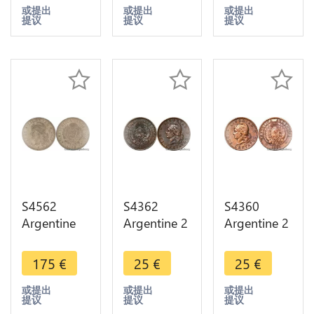
Head 1891
Head 1891
Head 1889
或提出
或提出
或提出
提议
提议
提议
-> Make
-> Make
-> Make
offer
offer
offer
S4562
S4362
S4360
Argentine
Argentine 2
Argentine 2
Argentina
Centavos
Centavos
50
1891
1885
175
€
25
€
25
€
Centavos
Libertad AU
Libertad XF
1883 PCGS
- Faire Offre
- Faire Offre
或提出
或提出
或提出
提议
提议
提议
AU58