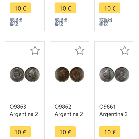
Capped
Capped
Capped
10
€
10
€
10
€
Liberty
Liberty
Liberty
Head 1892
Head 1884
Head 1890
或提出
或提出
或提出
提议
提议
提议
-> Make
-> Make
-> Make
offer
offer
offer
O9863
O9862
O9861
Argentina 2
Argentina 2
Argentina 2
Centavos
Centavos
Centavos
Capped
Capped
Capped
10
€
10
€
10
€
Liberty
Liberty
Liberty