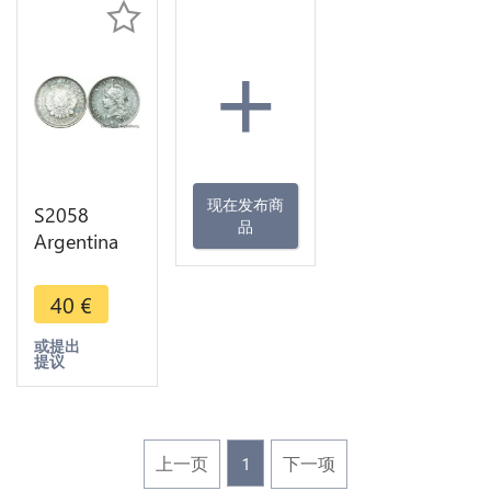
+
现在发布商
S2058
品
Argentina
10
Centavos
40
€
Buenos
Aires 1882
或提出
提议
Silver AU -
>Make
offer
上一页
1
下一项