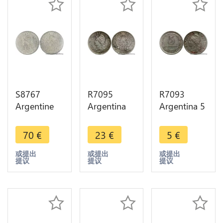
S8767
R7095
R7093
Argentine
Argentina
Argentina 5
10
10
Centavos
Centavos
Centavos
1940 ->
70
€
23
€
5
€
1883 PCGS
Libertad
Make offer
AU58
1882 Silver
或提出
或提出
或提出
提议
提议
提议
Argent
-> Make
Silver SUP -
offer
> Faire
Offre