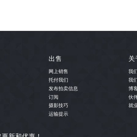
出售
关
网上销售
我
托付我们
我
发布拍卖信息
博
订阅
伙
摄影技巧
就
运输提示
取更新和优惠！