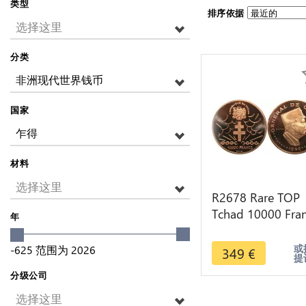
类型
排序依据
选择这里
分类
非洲现代世界钱币
国家
乍得
材料
选择这里
R2678 Rare TOP
Tchad 10000 Fra
年
Essai Général De
Gaulle Simon 19
或
-625
范围为
2026
349
€
提
PCGS SP67
分级公司
选择这里