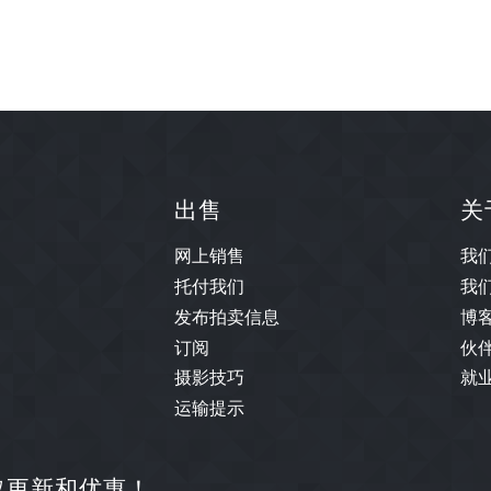
出售
关
网上销售
我
托付我们
我
发布拍卖信息
博
订阅
伙
摄影技巧
就
运输提示
取更新和优惠！