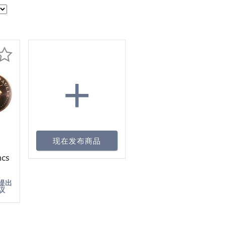
+
现在发布商品
ncs
60
提出
议