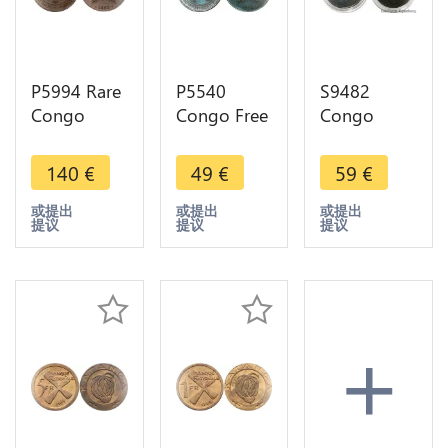
P5994 Rare
P5540
S9482
Congo
Congo Free
Congo
Belgian 2
State 10
1500 Francs
Centimes
Centimes
CFA
140
€
49
€
59
€
Léopold II
Léopold II
Bonaparte
1888 NGC
1894 AU +
2007 Or
或提出
或提出
或提出
提议
提议
提议
MS64 ->
-> Make
Gold PF BE
Make offer
offer
-> Faire
Offre
+