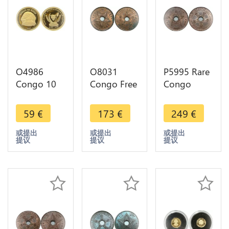
O4986
O8031
P5995 Rare
Congo 10
Congo Free
Congo
Francs
State 2
Belgian 5
Sphinx
Centimes
Centimes
59
€
173
€
249
€
Gizeh Egypt
Léopold II
Léopold II
2009 Or
1887 UNC
1888 /7
或提出
或提出
或提出
提议
提议
提议
Gold 999%
!!!
NGC MS65
BE PF Proof
-> Make
offer