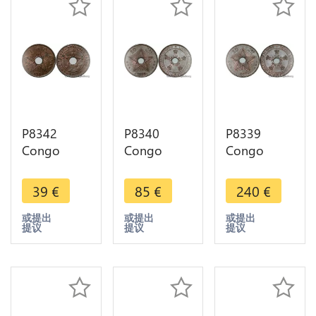
P8342
P8340
P8339
Congo
Congo
Congo
Belge 1
Belge 10
Belge 10
Centime
Centimes
Centimes
39
€
85
€
240
€
Albert I
Leopold II
Leopold II
1919 UNC -
1888 UNC -
1887 UNC -
或提出
或提出
或提出
提议
提议
提议
> M Offer
> M Offer
> M Offer