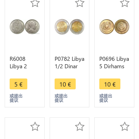
R6008
P0782 Libya
P0696 Libya
Libya 2
1/2 Dinar
5 Dirhams
Piastres
Armoured
Arab
Idris I 1952
Equestrian
Republics
5
€
10
€
10
€
-> Make
1372 2004
1395 1975
offer
UNC -
UNC -
或提出
或提出
或提出
提议
提议
提议
>Make
>Make
offer
offer