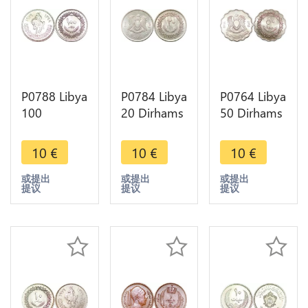
P0788 Libya
P0784 Libya
P0764 Libya
100
20 Dirhams
50 Dirhams
Dirhams
Hawk
Coat Arms
Armoured
Quereish
Hawk 1395
10
€
10
€
10
€
Equestrian
1395 1975
1975 UNC -
1399 1979
UNC -
>Make
或提出
或提出
或提出
提议
提议
提议
UNC -
>Make
offer
>Make
offer
offer