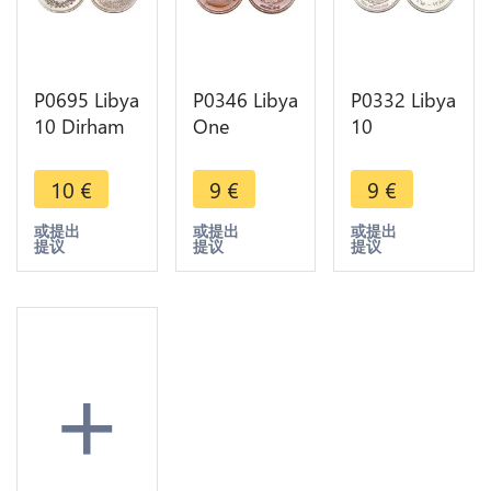
P0695 Libya
P0346 Libya
P0332 Libya
10 Dirham
One
10
1399 (1979)
Millieme
Milliemes
Knight
Idris I 1952
Idris I AH
10
€
9
€
9
€
Jamahiriya
AU SUP ->
1385 1965
UNC -
Maker Offer
UNC ->
或提出
或提出
或提出
提议
提议
提议
>Make
Make offer
offer
+