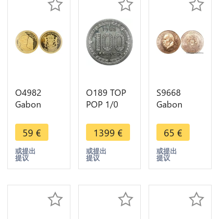
O4982
O189 TOP
S9668
Gabon
POP 1/0
Gabon
1000 Francs
Unlisted
5000 Francs
CFA General
Congo
Essaie
59
€
1399
€
65
€
de Gaulle
Gabon Pré-
Pompidou
2013 Or
série 100
1971 FDC
或提出
或提出
或提出
提议
提议
提议
Gold 999%
Francs Essai
BE PF Proof
1965 PCGS
SP67