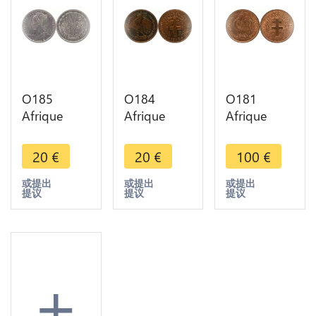
O185
O184
O181
Afrique
Afrique
Afrique
Equatoriale
Equatoriale
Equatoriale
Francaise 1
Francaise 1
Francaise
20
€
20
€
100
€
Franc
Franc
50
Marianne
Liberté
Centimes
或提出
或提出
或提出
提议
提议
提议
1948
1943 ->
Liberté
Superbe
Make offer
1943 FDC
+++
!!-> M offer
+