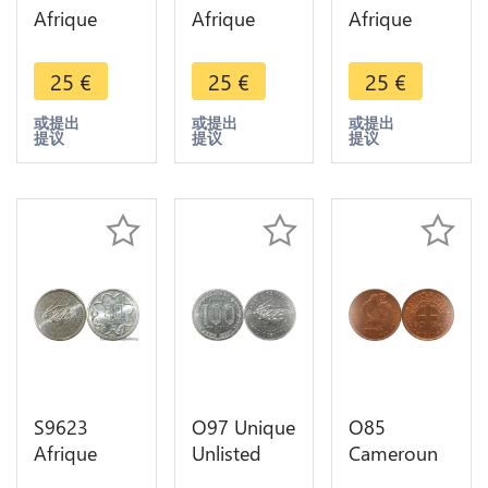
Afrique
Afrique
Afrique
centrale 50
centrale 50
centrale 50
Francs Essai
Francs Essai
Francs Essai
25
€
25
€
25
€
Elands
Elands
Elands
Bazor 1976
Bazor 1976
Bazor 1976
或提出
或提出
或提出
提议
提议
提议
E FDC ->
A FDC ->
B FDC ->
Faire Offre
Faire Offre
Faire Offre
S9623
O97 Unique
O85
Afrique
Unlisted
Cameroun
centrale 50
Cameroun
50