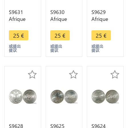
S9631
S9630
S9629
Afrique
Afrique
Afrique
centrale 10
centrale 25
centrale 50
Francs Essai
Francs Essai
Francs Essai
25
€
25
€
25
€
Elands
Elands
Elands
Bazor 1974
Bazor 1975
Bazor 1976
或提出
或提出
或提出
提议
提议
提议
E FDC ->
FDC ->
C FDC ->
Faire Offre
Faire Offre
Faire Offre
S9628
S9625
S9624