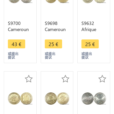
S9700
S9698
S9632
Cameroun
Cameroun
Afrique
1 Franc
25 Francs
centrale 5
Essai
Essai Elands
Francs Essai
43
€
25
€
25
€
Marianne
Bazor 1958
Elands
Bazor 1948
FDC
Bazor 1973
或提出
或提出
或提出
提议
提议
提议
FDC
FDC ->
Faire Offre