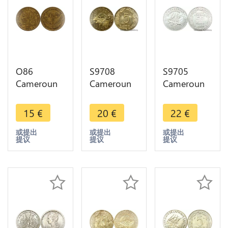
O86
S9708
S9705
Cameroun
Cameroun
Cameroun
50
5 Francs
50 Francs
Centimes
Essai Elands
Essai Elands
15
€
20
€
22
€
Territoire
Bazor 1958
Bazor 1960
Sous
FDC ->
FDC ->
或提出
或提出
或提出
提议
提议
提议
Mandat
Faire Offre
Faire Offre
1924 ->
Make offer