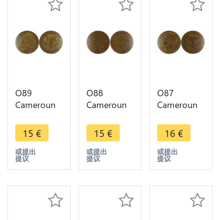
O89
O88
O87
Cameroun
Cameroun
Cameroun
1 Franc
1 Franc
50
Territoire
Territoire
Centimes
15
€
15
€
16
€
Sous
Sous
Territoire
Mandat
Mandat
Sous
或提出
或提出
或提出
提议
提议
提议
1925 ->
1924 ->
Mandat
Make offer
Make offer
1925->
Make offer