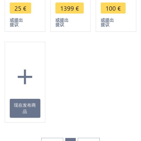
Francs Essai
Pré série
Centimes
25
€
1399
€
100
€
Elands
100 Francs
1943
Bazor 1976
Essai 1965
Pretoria
或提出
或提出
或提出
提议
提议
提议
D FDC ->
Elans PCGS
Cod
Faire Offre
SP67
Rooster
FDC !!!! ->
Make offer
+
现在发布商
品