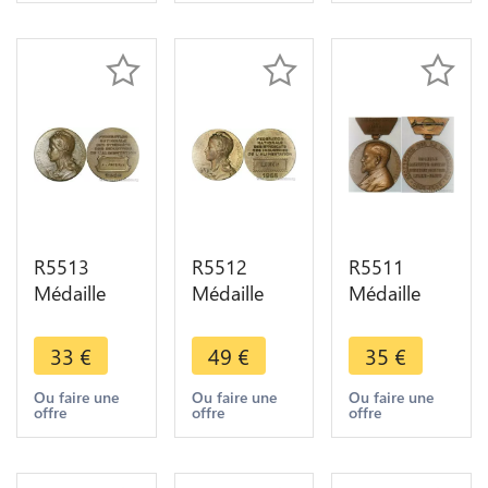
André SUP
Dubois SUP
Syndicales
AU
AU
Roudaut
SUP
R5513
R5512
R5511
Médaille
Médaille
Médaille
Fédération
Fédération
Institut
Industries
Nationale
Pasteur Lille
33
€
49
€
35
€
Alimentation
Insdustries
1898 1948
1949
Alimentation
Dr Calmette
Ou faire une
Ou faire une
Ou faire une
offre
offre
offre
Rasumny
1965
Turberculose
SUP ->
Rasumny
SUP
Make offer
SUP