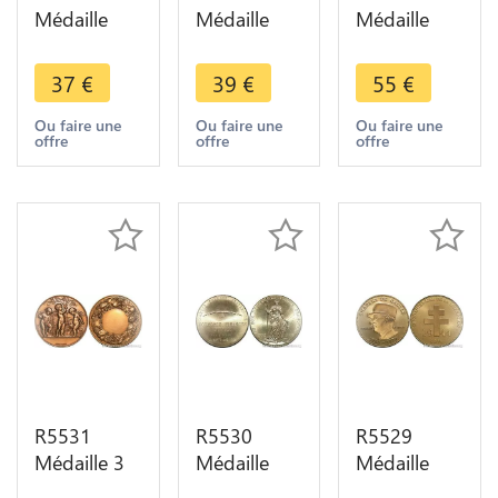
Médaille
Médaille
Médaille
Association
Libération
Union
Générale
de Paris
Industrie
37
€
39
€
55
€
Tissus
Général
Chimiques
Metals
Leclerc 25
Jean Raud
Ou faire une
Ou faire une
Ou faire une
offre
offre
offre
Dabezies
Août 1944
1969
1977
Jimenez
Lavoisier
Silvered
SUP
Silvered
SUP
SUP
R5531
R5530
R5529
Médaille 3
Médaille
Médaille
Anges
Economie
Charles de