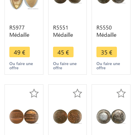
R5977
R5551
R5550
Médaille
Médaille
Médaille
Caf'-Conc
Société
Instituteurs
Café
Industrielle
Marianne
49
€
45
€
35
€
Concert
Amiens
Coq Mattei
Paillard
Abbeville
SUP ->
Ou faire une
Ou faire une
Ou faire une
offre
offre
offre
1925 Satire
Mondidier
Make offer
Masques
Doullens
Carnaval
1938 SUP
SUP