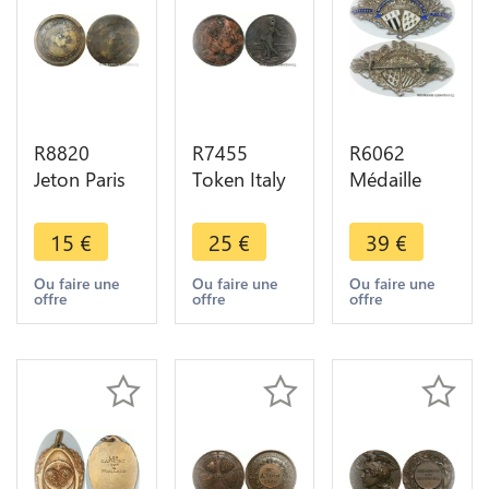
R8820
R7455
R6062
Jeton Paris
Token Italy
Médaille
P S P
Vittorio
Broche
c.1920 A
Emanuele III
20ème Fête
15
€
25
€
39
€
identifier ->
Semeuse
Internationale
Make Offer
1916 ->
Tir Rennes
Ou faire une
Ou faire une
Ou faire une
offre
offre
offre
Make offer
SUP AU ->
Make offer