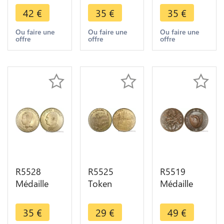
Arrosent le
Finance
Gaulle 50
42
€
35
€
35
€
Jardin
Budget Mr
ans
Nature
André
Libération
Ou faire une
Ou faire une
Ou faire une
offre
offre
offre
Ecologie
Haerty
1944 1995
SUP ->
1792 1992
Croix
Make offer
SUP >Offer
Lorraine SPL
R5528
R5525
R5519
Médaille
Token
Médaille
Election
Czech
Loire
Présidentielle
Repubich
Société
35
€
29
€
49
€
Président
Church
Historique