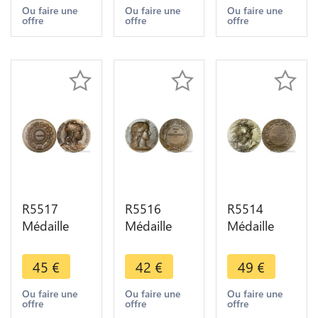
Jacques
Saint-
Archéologique
Ou faire une
Ou faire une
Ou faire une
offre
offre
offre
Chirac 7
Nicolas
Forez
Mai 1995
Prague
Dauphin
SPL
Praha AU -
Ailé SUP
> Make
offer
R5517
R5516
R5514
Médaille
Médaille
Médaille
Marianne
Marianne
Marianne
République
République
Casqué
45
€
42
€
49
€
Française
Française
Comité
Commerce
Perreux-sur-
Central
Ou faire une
Ou faire une
Ou faire une
offre
offre
offre
Mr Hubert
Marne
Chambres