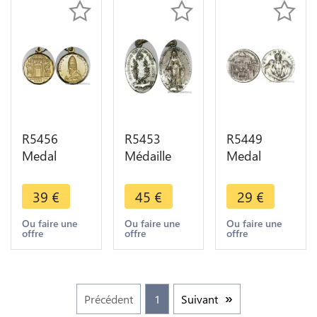
R5456
R5453
R5449
Medal
Médaille
Medal
Papal States
Congrégation
Papal States
Vatican
des Enfants
Vatican
39
€
45
€
29
€
Paulus VI
de Vierge
Anno Jubilai
Anno
Marie
Romae
Ou faire une
Ou faire une
Ou faire une
offre
offre
offre
Sancto
Silvered ->
1975
1975 Roma
Make offer
Manfredi
AU -> Offer
UNC -> M
offer
Précédent
1
Suivant