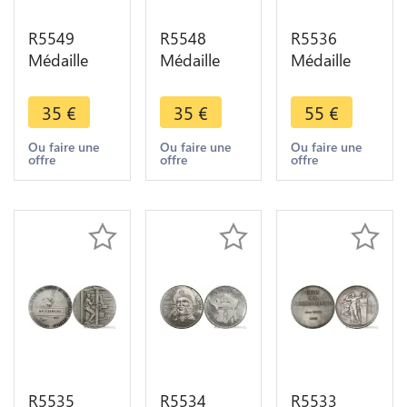
R5549
R5548
R5536
Médaille
Médaille
Médaille
Souvenir
Belgique
Instruction
Visite
Exposition
Elémentaire
35
€
35
€
55
€
Monnaie de
Universelle
Melle
Paris 1770
Liège 1830
Delom
Ou faire une
Ou faire une
Ou faire une
offre
offre
offre
1950 Bord
1905 SUP -
1815 1901
de la Seine
> Make
Silvered AU
SUP
offer
SUP
R5535
R5534
R5533