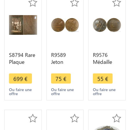
S8794 Rare
R9589
R9576
Plaque
Jeton
Médaille
Colonie
Module 20
Défense
Française
Francs
Verdun
699
€
75
€
55
€
Algerie
Génie Malt
contre
1930 Alger
Kneipp 66
l'attaque
Ou faire une
Ou faire une
Ou faire une
offre
offre
offre
sur bois
Bld
Allemande
SUP
Sebastopol
1916
Paris 1926
Vernier
SUP