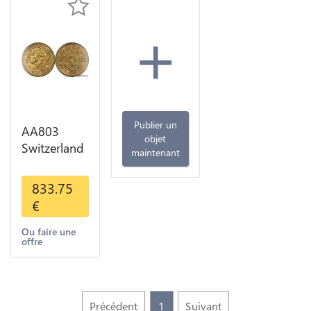
+
Publier un
AA803
objet
Switzerland
maintenant
20 Francs
Helvetia
833.75
Diverses
€
Years 1935
Or Gold AU
Ou faire une
offre
Précédent
1
Suivant