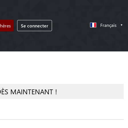
Français
chères
Se connecter
DÈS MAINTENANT !