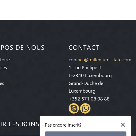
OPOS DE NOUS
CONTACT
toire
contact@millenium-state.com
ices
1. rue Phillipe II
L-2340 Luxembourg
es
Grand-Duché de
Luxembourg
+352 671 08 08 88
×
IR LES BONS PLANS!
Pas encore inscrit?