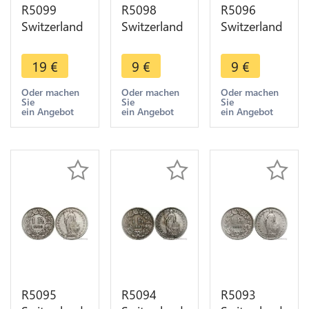
R5099
R5098
R5096
Switzerland
Switzerland
Switzerland
1 Franc
1 Franc
1 Franc
Helvetia
Helvetia
Helvetia
19
€
9
€
9
€
1900 B
1900 B
1901 B
Berne Silver
Berne Silver
Berne Silver
Oder machen
Oder machen
Oder machen
Sie
Sie
Sie
-> Make
-> Make
-> Make
ein Angebot
ein Angebot
ein Angebot
offer
offer
offer
R5095
R5094
R5093