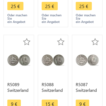
Helvetia
Helvetia
Helvetia
25
€
25
€
25
€
1903 B
1903 B
1903 B
Berne Silver
Berne Silver
Berne Silver
Oder machen
Oder machen
Oder machen
Sie
Sie
Sie
-> Make
-> Make
-> Make
ein Angebot
ein Angebot
ein Angebot
offer
offer
offer
R5089
R5088
R5087
Switzerland
Switzerland
Switzerland
1 Franc
1 Franc
1 Franc
Helvetia
Helvetia
Helvetia
9
€
15
€
9
€