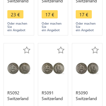
Switzerland
Switzerland
Switzerland
1 Franc
1 Franc
1 Franc
Helvetia
Helvetia
Helvetia
23
€
17
€
17
€
1903 B
1903 B
1903 B
Berne Silver
Berne Silver
Berne Silver
Oder machen
Oder machen
Oder machen
Sie
Sie
Sie
-> Make
-> Make
-> Make
ein Angebot
ein Angebot
ein Angebot
offer
offer
offer
R5092
R5091
R5090
Switzerland
Switzerland
Switzerland
1 Franc
1 Franc
1 Franc