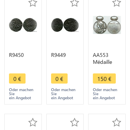
R9450
R9449
AA553
Médaille
Molière JB
Poquelin
0
€
0
€
150
€
Poète
Comédien
Oder machen
Oder machen
Oder machen
Sie
Sie
Sie
Jeudistes
ein Angebot
ein Angebot
ein Angebot
1888
Michaut
Silver