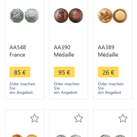
AA548
AA390
AA389
France
Médaille
Médaille
Médaille
Naissance
Coq poule
Consulat
Louis XIV
Rooster
85
€
95
€
26
€
Banque de
Roi Soleil
Chicken -
France
1638 St
>Make
Oder machen
Oder machen
Oder machen
Sie
Sie
Sie
Napoléon I
Germain en
offer
ein Angebot
ein Angebot
ein Angebot
An VIII Paris
Laye 1888
Silver
SUP