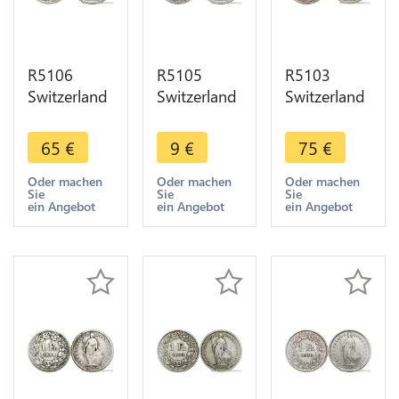
R5106
R5105
R5103
Switzerland
Switzerland
Switzerland
1 Franc
1 Franc
1 Franc
Helvetia
Helvetia
Helvetia
65
€
9
€
75
€
1898 B
1898 B
1899 B
Berne Silver
Berne Silver
Berne Silver
Oder machen
Oder machen
Oder machen
Sie
Sie
Sie
AU -> Make
-> Make
-> Make
ein Angebot
ein Angebot
ein Angebot
offer
offer
offer