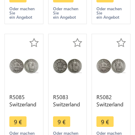
1903 B
1903 B
1904 B
Berne Silver
Berne Silver
Berne Silver
Oder machen
Oder machen
Oder machen
Sie
Sie
Sie
-> Make
-> Make
-> Make
ein Angebot
ein Angebot
ein Angebot
offer
offer
offer
R5085
R5083
R5082
Switzerland
Switzerland
Switzerland
1 Franc
1 Franc
1 Franc
Helvetia
Helvetia
Helvetia
9
€
9
€
9
€
1904 B
1906 B
1906 B
Berne Silver
Berne Silver
Berne Silver
Oder machen
Oder machen
Oder machen