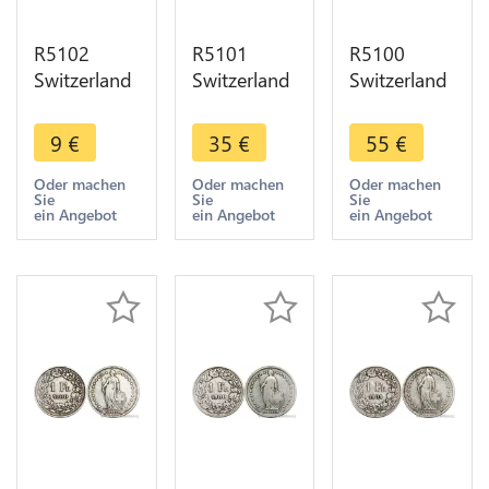
R5102
R5101
R5100
Switzerland
Switzerland
Switzerland
1 Franc
1 Franc
1 Franc
Helvetia
Helvetia
Helvetia
9
€
35
€
55
€
1899 B
1899 B
1900 B
Berne Silver
Berne Silver
Berne Silver
Oder machen
Oder machen
Oder machen
Sie
Sie
Sie
-> Make
-> Make
Quality !! ->
ein Angebot
ein Angebot
ein Angebot
offer
offer
Make offer