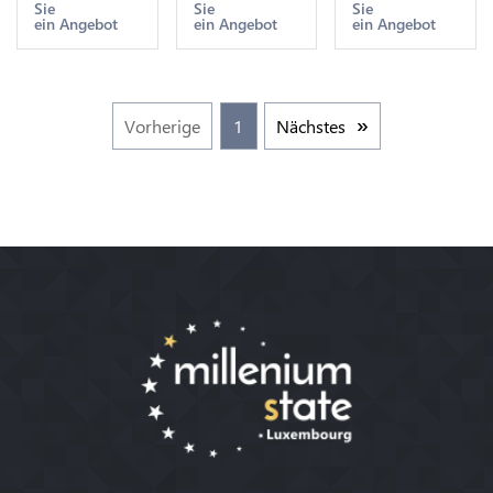
Sie
Sie
Sie
-> Make
-> Make
-> Make
ein Angebot
ein Angebot
ein Angebot
offer
offer
offer
Vorherige
1
Nächstes