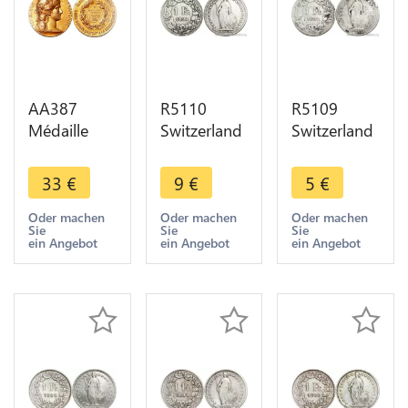
AA387
R5110
R5109
Médaille
Switzerland
Switzerland
Gendarmerie
1 Franc
1 Franc
Mr.
Helvetia
Helvetia
33
€
9
€
5
€
Moullard
1894 A
1894 B
Médecin
Paris Silver -
Berne Silver
Oder machen
Oder machen
Oder machen
Sie
Sie
Sie
Neauphle
> Make
-> Make
ein Angebot
ein Angebot
ein Angebot
Chateau 78
offer
offer
Dupuis SUP