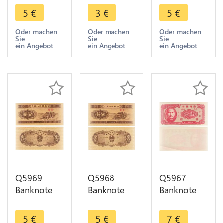
1980 UNC -
Yuan Mao
Cargo 1953
5
€
3
€
5
€
> Make
Zedong
UNC ->
offer
1999 ->
Make offer
Oder machen
Oder machen
Oder machen
Sie
Sie
Sie
Make offer
ein Angebot
ein Angebot
ein Angebot
Q5969
Q5968
Q5967
Banknote
Banknote
Banknote
China 1 Fen
China 1 Fen
Taiwan
Truck 1953
Truck 1953
China 5 Fen
5
€
5
€
7
€