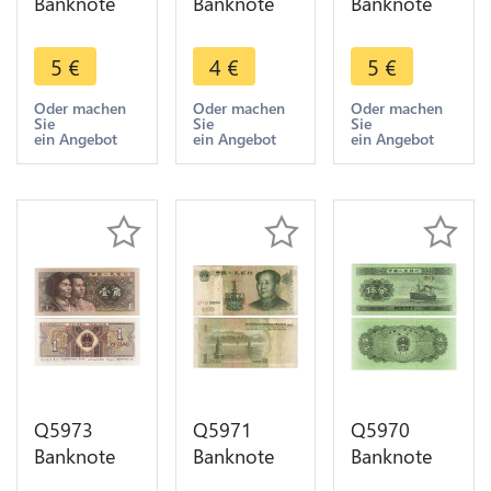
Banknote
Banknote
Banknote
China 5 Jiao
China 1 Jiao
China 1 Jiao
Zhonguo
1980 UNC -
1980 UNC -
5
€
4
€
5
€
Renmin
> Make
> Make
Yinhang
offer
offer
Oder machen
Oder machen
Oder machen
Sie
Sie
Sie
1980 UNC -
ein Angebot
ein Angebot
ein Angebot
> Make
offer
Q5973
Q5971
Q5970
Banknote
Banknote
Banknote
China 1 Jiao
China 1
China 5 Fen