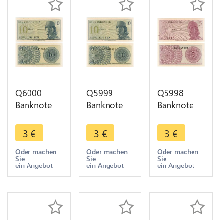
Q6000
Q5999
Q5998
Banknote
Banknote
Banknote
Indonesia
Indonesia
Indonesia 5
10 Sen1964
10 Sen1964
Sen1964
3
€
3
€
3
€
UNC ->
UNC ->
UNC ->
Make offer
Make offer
Make offer
Oder machen
Oder machen
Oder machen
Sie
Sie
Sie
ein Angebot
ein Angebot
ein Angebot