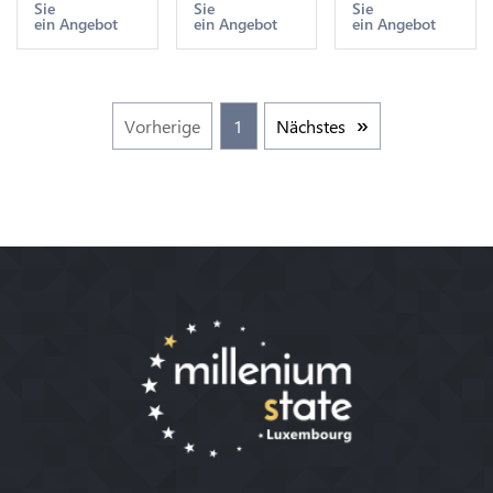
Sie
Sie
Sie
Yat-Sen
Make offer
offer
ein Angebot
ein Angebot
ein Angebot
1949 UNC -
> Make
offer
Vorherige
1
Nächstes