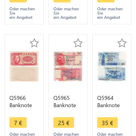
UNC ->
UNC ->
Hainan
Make offer
Make offer
Bank Sun
Oder machen
Oder machen
Oder machen
Sie
Sie
Sie
Yat-Sen
ein Angebot
ein Angebot
ein Angebot
1949 UNC -
> Make
offer
Q5966
Q5965
Q5964
Banknote
Banknote
Banknote
Taiwan
Honkong
Hong Kong
China 5 Fen
100 Dollars
20 Dollars
7
€
25
€
35
€
Hainan
Lion 2007
2003 UNC -
Bank Sun
UNC ->
> Make
Oder machen
Oder machen
Oder machen