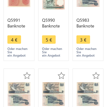
Q5991
Q5990
Q5983
Banknote
Banknote
Banknote
Indonesia
Bangladesh
Singapore 1
25 Sen1964
2 Taka Bird
Dollar Bird
4
€
5
€
3
€
UNC ->
2003 UNC -
1976 ->
Make offer
> Make
Make offer
Oder machen
Oder machen
Oder machen
Sie
Sie
Sie
offer
ein Angebot
ein Angebot
ein Angebot