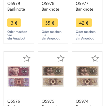
Q5979
Q5978
Q5977
Banknote
Banknote
Banknote
Singapore 2
China 10
China 5
Dollars
Yuan Bank
Yuan Bank
3
€
55
€
42
€
Yusof bin
of
of
Ishak
Communications
Communication
Oder machen
Oder machen
Oder machen
Sie
Sie
Sie
Polymère
1941 UNC -
1914 UNC -
ein Angebot
ein Angebot
ein Angebot
2005 ->
> Make
> Make
Make offer
offer
offer
Q5976
Q5975
Q5974