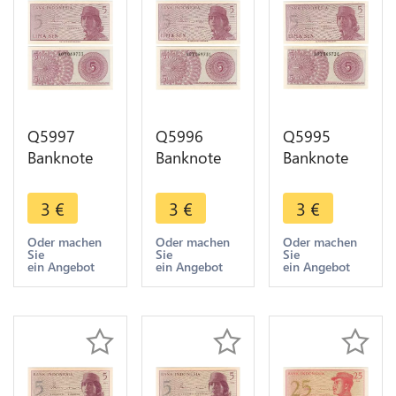
Q5997
Q5996
Q5995
Banknote
Banknote
Banknote
Indonesia 5
Indonesia 5
Indonesia 5
Sen1964
Sen1964
Sen1964
3
€
3
€
3
€
UNC ->
UNC ->
UNC ->
Make offer
Make offer
Make offer
Oder machen
Oder machen
Oder machen
Sie
Sie
Sie
ein Angebot
ein Angebot
ein Angebot