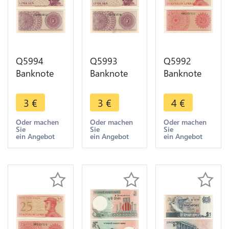
Q5994
Q5993
Q5992
Banknote
Banknote
Banknote
Indonesia 5
Indonesia 5
Indonesia
Sen1964
Sen1964
25 Sen1964
3
€
3
€
4
€
UNC ->
UNC ->
UNC ->
Make offer
Make offer
Make offer
Oder machen
Oder machen
Oder machen
Sie
Sie
Sie
ein Angebot
ein Angebot
ein Angebot