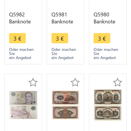
Q5982
Q5981
Q5980
Banknote
Banknote
Banknote
Singapore 1
Singapore 1
Singapore 1
Dollar Bird
Dollar Bird
Dollar Bird
3
€
3
€
3
€
1976 ->
1976 ->
1976 ->
Make offer
Make offer
Make offer
Oder machen
Oder machen
Oder machen
Sie
Sie
Sie
ein Angebot
ein Angebot
ein Angebot