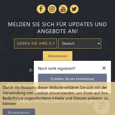
MELDEN SIE SICH FÜR UPDATES UND
ANGEBOTE AN!
Abonnieren
×
Noch nicht registriert?
©
2020-2026
Millenium State
®
Erstellen Sie ein kostenloses
Allgemeine Geschäftsbedingungen
Benutzerkonto
Durch die Nutzung dieser Website erklären Sie sich mit der
Verwendung von Cookies einverstanden, um Ihnen auf Ihre
Bedürfnisse zugeschnittene Inhalte und Dienste anbieten zu
Datenschutzbestimmungen
können
Akzeptieren