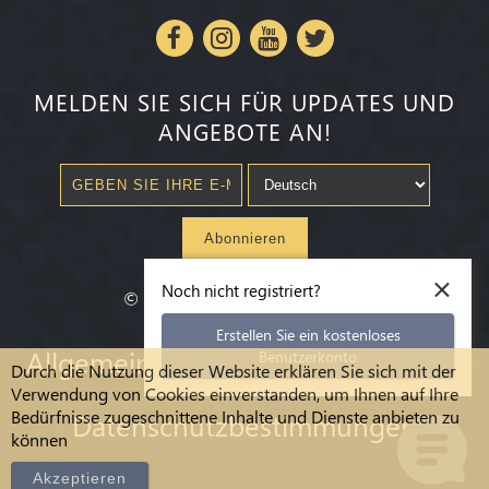
MELDEN SIE SICH FÜR UPDATES UND
ANGEBOTE AN!
Abonnieren
×
Noch nicht registriert?
©
2020-2026
Millenium State
®
Erstellen Sie ein kostenloses
Allgemeine Geschäftsbedingungen
Benutzerkonto
Durch die Nutzung dieser Website erklären Sie sich mit der
Verwendung von Cookies einverstanden, um Ihnen auf Ihre
Bedürfnisse zugeschnittene Inhalte und Dienste anbieten zu
Datenschutzbestimmungen
können
Akzeptieren