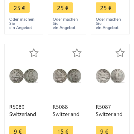
Helvetia
Helvetia
Helvetia
25
€
25
€
25
€
1903 B
1903 B
1903 B
Berne Silver
Berne Silver
Berne Silver
Oder machen
Oder machen
Oder machen
Sie
Sie
Sie
-> Make
-> Make
-> Make
ein Angebot
ein Angebot
ein Angebot
offer
offer
offer
R5089
R5088
R5087
Switzerland
Switzerland
Switzerland
1 Franc
1 Franc
1 Franc
Helvetia
Helvetia
Helvetia
9
€
15
€
9
€