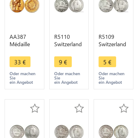
AA387
R5110
R5109
Médaille
Switzerland
Switzerland
Gendarmerie
1 Franc
1 Franc
Mr.
Helvetia
Helvetia
33
€
9
€
5
€
Moullard
1894 A
1894 B
Médecin
Paris Silver -
Berne Silver
Oder machen
Oder machen
Oder machen
Sie
Sie
Sie
Neauphle
> Make
-> Make
ein Angebot
ein Angebot
ein Angebot
Chateau 78
offer
offer
Dupuis SUP