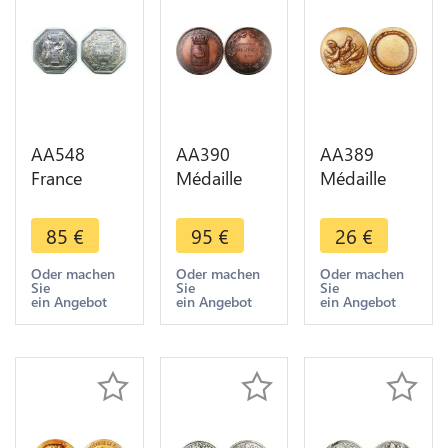
AA548
AA390
AA389
France
Médaille
Médaille
Médaille
Naissance
Coq poule
Consulat
Louis XIV
Rooster
85
€
95
€
26
€
Banque de
Roi Soleil
Chicken -
France
1638 St
>Make
Oder machen
Oder machen
Oder machen
Sie
Sie
Sie
Napoléon I
Germain en
offer
ein Angebot
ein Angebot
ein Angebot
An VIII Paris
Laye 1888
Silver
SUP