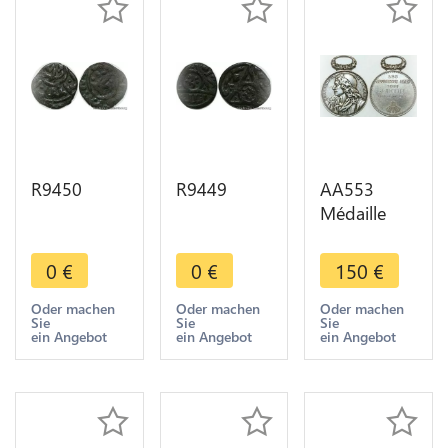
R9450
R9449
AA553
Médaille
Molière JB
Poquelin
0
€
0
€
150
€
Poète
Comédien
Oder machen
Oder machen
Oder machen
Sie
Sie
Sie
Jeudistes
ein Angebot
ein Angebot
ein Angebot
1888
Michaut
Silver