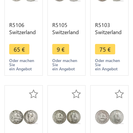
R5106
R5105
R5103
Switzerland
Switzerland
Switzerland
1 Franc
1 Franc
1 Franc
Helvetia
Helvetia
Helvetia
65
€
9
€
75
€
1898 B
1898 B
1899 B
Berne Silver
Berne Silver
Berne Silver
Oder machen
Oder machen
Oder machen
Sie
Sie
Sie
AU -> Make
-> Make
-> Make
ein Angebot
ein Angebot
ein Angebot
offer
offer
offer