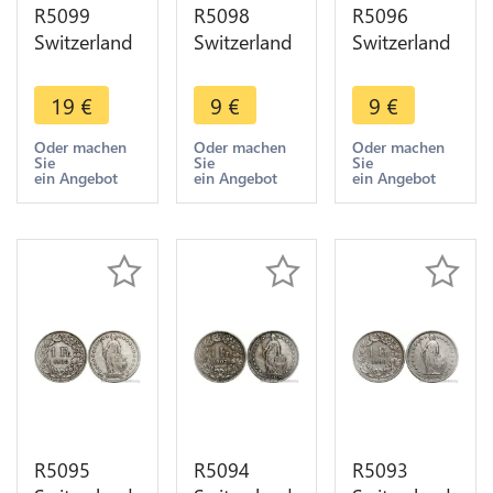
R5099
R5098
R5096
Switzerland
Switzerland
Switzerland
1 Franc
1 Franc
1 Franc
Helvetia
Helvetia
Helvetia
19
€
9
€
9
€
1900 B
1900 B
1901 B
Berne Silver
Berne Silver
Berne Silver
Oder machen
Oder machen
Oder machen
Sie
Sie
Sie
-> Make
-> Make
-> Make
ein Angebot
ein Angebot
ein Angebot
offer
offer
offer
R5095
R5094
R5093