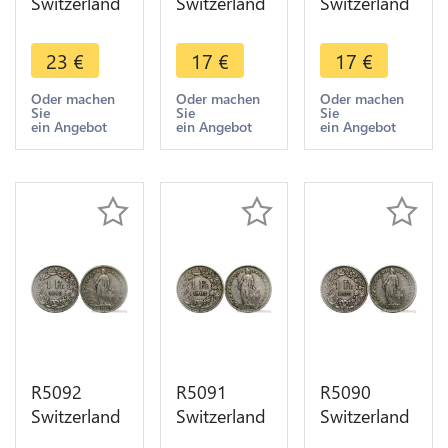
Switzerland
Switzerland
Switzerland
1 Franc
1 Franc
1 Franc
Helvetia
Helvetia
Helvetia
23
€
17
€
17
€
1903 B
1903 B
1903 B
Berne Silver
Berne Silver
Berne Silver
Oder machen
Oder machen
Oder machen
Sie
Sie
Sie
-> Make
-> Make
-> Make
ein Angebot
ein Angebot
ein Angebot
offer
offer
offer
R5092
R5091
R5090
Switzerland
Switzerland
Switzerland
1 Franc
1 Franc
1 Franc