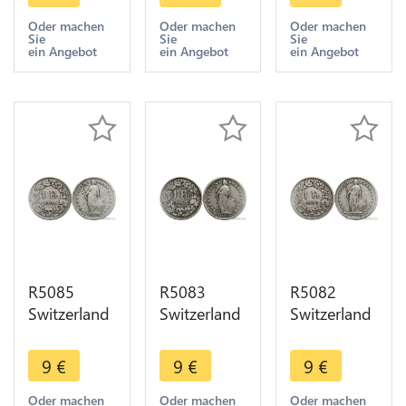
1903 B
1903 B
1904 B
Berne Silver
Berne Silver
Berne Silver
Oder machen
Oder machen
Oder machen
Sie
Sie
Sie
-> Make
-> Make
-> Make
ein Angebot
ein Angebot
ein Angebot
offer
offer
offer
R5085
R5083
R5082
Switzerland
Switzerland
Switzerland
1 Franc
1 Franc
1 Franc
Helvetia
Helvetia
Helvetia
9
€
9
€
9
€
1904 B
1906 B
1906 B
Berne Silver
Berne Silver
Berne Silver
Oder machen
Oder machen
Oder machen