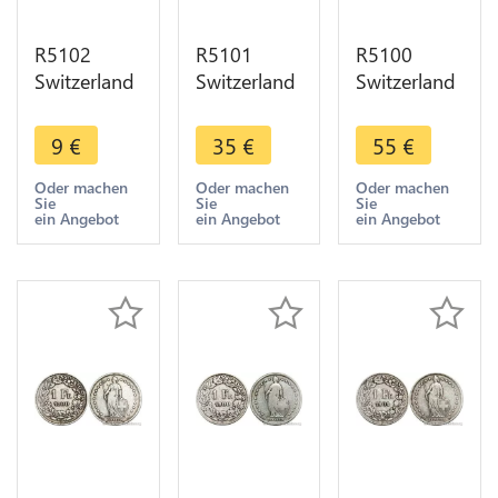
R5102
R5101
R5100
Switzerland
Switzerland
Switzerland
1 Franc
1 Franc
1 Franc
Helvetia
Helvetia
Helvetia
9
€
35
€
55
€
1899 B
1899 B
1900 B
Berne Silver
Berne Silver
Berne Silver
Oder machen
Oder machen
Oder machen
Sie
Sie
Sie
-> Make
-> Make
Quality !! ->
ein Angebot
ein Angebot
ein Angebot
offer
offer
Make offer