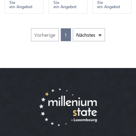
Sie
Sie
Sie
-> Make
-> Make
-> Make
ein Angebot
ein Angebot
ein Angebot
offer
offer
offer
Vorherige
1
Nächstes