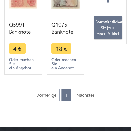
Veröffentlichen
Q5991
Q1076
Sie jetzt
Banknote
Banknote
einen Artikel
Indonesia
Indonesia
25 Sen1964
Portuguese
4
€
18
€
UNC ->
Timor 100
Make offer
Escudos
Oder machen
Oder machen
Sie
Sie
Régulo
ein Angebot
ein Angebot
Aleixo 1963
AU
Vorherige
1
Nächstes