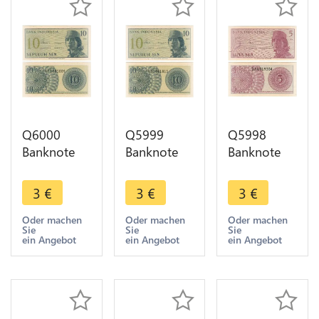
Q6000
Q5999
Q5998
Banknote
Banknote
Banknote
Indonesia
Indonesia
Indonesia 5
10 Sen1964
10 Sen1964
Sen1964
3
€
3
€
3
€
UNC ->
UNC ->
UNC ->
Make offer
Make offer
Make offer
Oder machen
Oder machen
Oder machen
Sie
Sie
Sie
ein Angebot
ein Angebot
ein Angebot