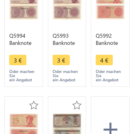
Q5994
Q5993
Q5992
Banknote
Banknote
Banknote
Indonesia 5
Indonesia 5
Indonesia
Sen1964
Sen1964
25 Sen1964
3
€
3
€
4
€
UNC ->
UNC ->
UNC ->
Make offer
Make offer
Make offer
Oder machen
Oder machen
Oder machen
Sie
Sie
Sie
ein Angebot
ein Angebot
ein Angebot
+