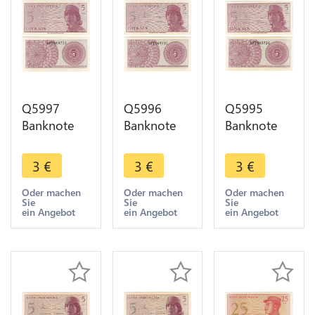
Q5997
Q5996
Q5995
Banknote
Banknote
Banknote
Indonesia 5
Indonesia 5
Indonesia 5
Sen1964
Sen1964
Sen1964
3
€
3
€
3
€
UNC ->
UNC ->
UNC ->
Make offer
Make offer
Make offer
Oder machen
Oder machen
Oder machen
Sie
Sie
Sie
ein Angebot
ein Angebot
ein Angebot