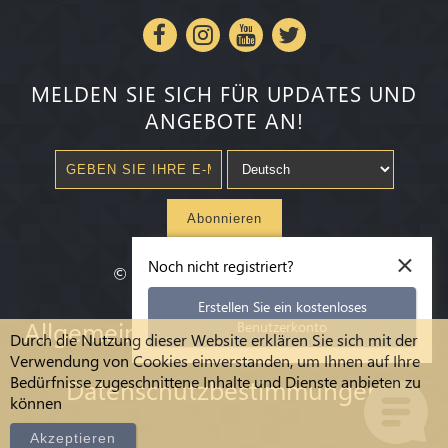
MELDEN SIE SICH FÜR UPDATES UND
ANGEBOTE AN!
Abonnieren
×
Noch nicht registriert?
©
2020-2026
Millenium State
®
Erstellen Sie ein kostenloses
Allgemeine Geschäftsbedingungen
Benutzerkonto
Durch die Nutzung dieser Website erklären Sie sich mit der
Verwendung von Cookies einverstanden, um Ihnen auf Ihre
Bedürfnisse zugeschnittene Inhalte und Dienste anbieten zu
Datenschutzbestimmungen
können
Akzeptieren