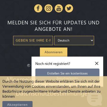
MELDEN SIE SICH FÜR UPDATES UND
ANGEBOTE AN!
Abonnieren
×
Noch nicht registriert?
©
2020-2026
Millenium State
®
Erstellen Sie ein kostenloses
Allgemeine Geschäftsbedingungen
Benutzerkonto
Durch die Nutzung dieser Website erklären Sie sich mit der
Verwendung von Cookies einverstanden, um Ihnen auf Ihre
Bedürfnisse zugeschnittene Inhalte und Dienste anbieten zu
Datenschutzbestimmungen
können
Akzeptieren