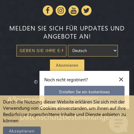
MELDEN SIE SICH FÜR UPDATES UND
ANGEBOTE AN!
Abonnieren
×
Noch nicht registriert?
©
2020-2026
Millenium State
®
Erstellen Sie ein kostenloses
Allgemeine Geschäftsbedingungen
Benutzerkonto
Durch die Nutzung dieser Website erklären Sie sich mit der
Verwendung von Cookies einverstanden, um Ihnen auf Ihre
Bedürfnisse zugeschnittene Inhalte und Dienste anbieten zu
Datenschutzbestimmungen
können
Akzeptieren