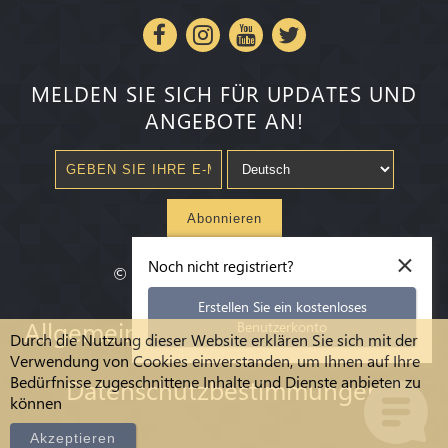
MELDEN SIE SICH FÜR UPDATES UND
ANGEBOTE AN!
Abonnieren
×
Noch nicht registriert?
©
2020-2026
Millenium State
®
Erstellen Sie ein kostenloses
Allgemeine Geschäftsbedingungen
Benutzerkonto
Durch die Nutzung dieser Website erklären Sie sich mit der
Verwendung von Cookies einverstanden, um Ihnen auf Ihre
Bedürfnisse zugeschnittene Inhalte und Dienste anbieten zu
Datenschutzbestimmungen
können
Akzeptieren